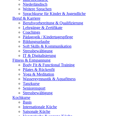
Niederländisch
Weitere Sprachen
Sprachkurse für Kinder & Jugendliche
Beruf & Karriere
Berufsvorbereitung & Qualifizierung
Lehrgänge & Zertifikate
Coachings
Pädagogik / Kindertagespflege
Bildungsurlaube
Soft Skills & Kommunikation
Stressbewältigung
IT & Digitalisierung
Fitness & Entspannung
Body Fit & Functional Training
Pilates & Rückenfit
Yoga & Meditation
Wassergymnastik & Aquafitness
Tanzkurse
Seniorensport
Stressbewältigung
Kochkurse
Basis
Internationale Küche
Saisonale Küche