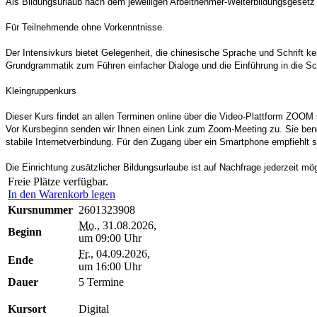
Als Bildungsurlaub nach dem jeweiligen Arbeitnehmer-Weiterbildungsgeset
Für Teilnehmende ohne Vorkenntnisse.
Der Intensivkurs bietet Gelegenheit, die chinesische Sprache und Schrift 
Grundgrammatik zum Führen einfacher Dialoge und die Einführung in die Sch
Kleingruppenkurs
Dieser Kurs findet an allen Terminen online über die Video-Plattform ZOOM s
Vor Kursbeginn senden wir Ihnen einen Link zum Zoom-Meeting zu. Sie benö
stabile Internetverbindung. Für den Zugang über ein Smartphone empfiehlt 
Die Einrichtung zusätzlicher Bildungsurlaube ist auf Nachfrage jederzeit mög
Freie Plätze verfügbar.
In den Warenkorb legen
Kursnummer
2601323908
Mo.
, 31.08.2026,
Beginn
um 09:00 Uhr
Fr.
, 04.09.2026,
Ende
um 16:00 Uhr
Dauer
5 Termine
Kursort
Digital