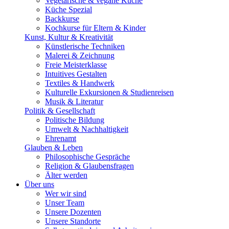
Vegetarische & vegane Küche
Küche Spezial
Backkurse
Kochkurse für Eltern & Kinder
Kunst, Kultur & Kreativität
Künstlerische Techniken
Malerei & Zeichnung
Freie Meisterklasse
Intuitives Gestalten
Textiles & Handwerk
Kulturelle Exkursionen & Studienreisen
Musik & Literatur
Politik & Gesellschaft
Politische Bildung
Umwelt & Nachhaltigkeit
Ehrenamt
Glauben & Leben
Philosophische Gespräche
Religion & Glaubensfragen
Älter werden
Über uns
Wer wir sind
Unser Team
Unsere Dozenten
Unsere Standorte