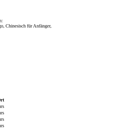
h:
, Chinesisch für Anfänger,
rt
rs
rs
rs
rs