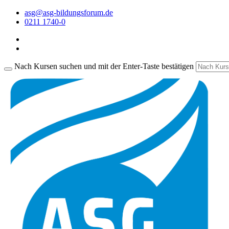
asg@asg-bildungsforum.de
0211 1740-0
Nach Kursen suchen und mit der Enter-Taste bestätigen