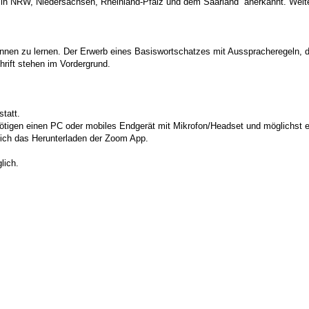
z in NRW, Niedersachsen, Rheinland-Pfalz und dem Saarland anerkannt. Weit
kennen zu lernen. Der Erwerb eines Basiswortschatzes mit Ausspracheregeln, 
rift stehen im Vordergrund.
tatt.
tigen einen PC oder mobiles Endgerät mit Mikrofon/Headset und möglichst e
sich das Herunterladen der Zoom App.
lich.