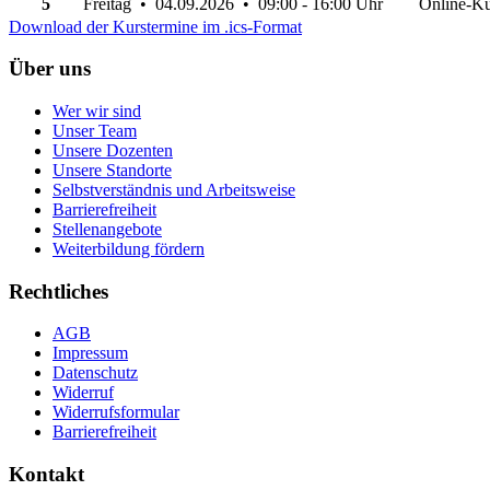
5
Freitag • 04.09.2026 • 09:00 - 16:00 Uhr
Online-Ku
Download der Kurstermine im .ics-Format
Über uns
Wer wir sind
Unser Team
Unsere Dozenten
Unsere Standorte
Selbstverständnis und Arbeitsweise
Barrierefreiheit
Stellenangebote
Weiterbildung fördern
Rechtliches
AGB
Impressum
Datenschutz
Widerruf
Widerrufsformular
Barrierefreiheit
Kontakt