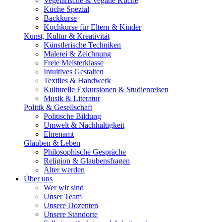
Vegetarische & vegane Küche
Küche Spezial
Backkurse
Kochkurse für Eltern & Kinder
Kunst, Kultur & Kreativität
Künstlerische Techniken
Malerei & Zeichnung
Freie Meisterklasse
Intuitives Gestalten
Textiles & Handwerk
Kulturelle Exkursionen & Studienreisen
Musik & Literatur
Politik & Gesellschaft
Politische Bildung
Umwelt & Nachhaltigkeit
Ehrenamt
Glauben & Leben
Philosophische Gespräche
Religion & Glaubensfragen
Älter werden
Über uns
Wer wir sind
Unser Team
Unsere Dozenten
Unsere Standorte