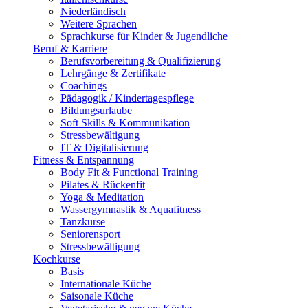
Niederländisch
Weitere Sprachen
Sprachkurse für Kinder & Jugendliche
Beruf & Karriere
Berufsvorbereitung & Qualifizierung
Lehrgänge & Zertifikate
Coachings
Pädagogik / Kindertagespflege
Bildungsurlaube
Soft Skills & Kommunikation
Stressbewältigung
IT & Digitalisierung
Fitness & Entspannung
Body Fit & Functional Training
Pilates & Rückenfit
Yoga & Meditation
Wassergymnastik & Aquafitness
Tanzkurse
Seniorensport
Stressbewältigung
Kochkurse
Basis
Internationale Küche
Saisonale Küche