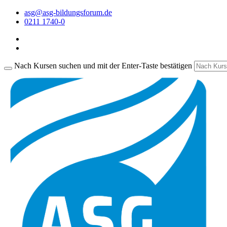
asg@asg-bildungsforum.de
0211 1740-0
Nach Kursen suchen und mit der Enter-Taste bestätigen