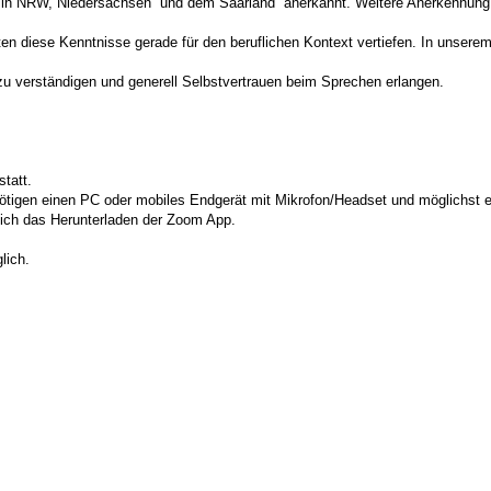
z in NRW, Niedersachsen und dem Saarland anerkannt. Weitere Anerkennung 
en diese Kenntnisse gerade für den beruflichen Kontext
vertiefen. In unsere
u verständi
gen und generell Selbstvertrauen beim Sprechen erlangen.
tatt.
tigen einen PC oder mobiles Endgerät mit Mikrofon/Headset und möglichst e
sich das Herunterladen der Zoom App.
lich.