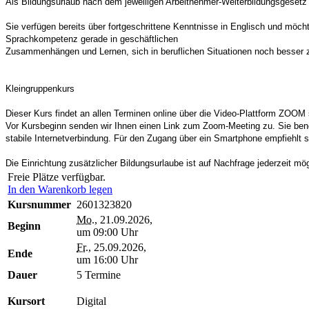
Als Bildungsurlaub nach dem jeweiligen Arbeitnehmer-Weiterbildungsgeset
Sie verfügen bereits über fortgeschrittene Kenntnisse
in Englisch und möcht
Sprachkompetenz gerade in geschäftlichen
Zusammenhängen und Lernen, sich in beruflichen Situationen noch besser z
Kleingruppenkurs
Dieser Kurs findet an allen Terminen online über die Video-Plattform ZOOM s
Vor Kursbeginn senden wir Ihnen einen Link zum Zoom-Meeting zu. Sie benö
stabile Internetverbindung. Für den Zugang über ein Smartphone empfiehlt 
Die Einrichtung zusätzlicher Bildungsurlaube ist auf Nachfrage jederzeit mög
Freie Plätze verfügbar.
In den Warenkorb legen
Kursnummer
2601323820
Mo.
, 21.09.2026,
Beginn
um 09:00 Uhr
Fr.
, 25.09.2026,
Ende
um 16:00 Uhr
Dauer
5 Termine
Kursort
Digital