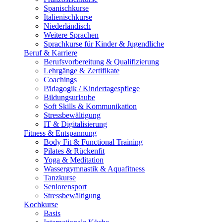
Spanischkurse
Italienischkurse
Niederländisch
Weitere Sprachen
Sprachkurse für Kinder & Jugendliche
Beruf & Karriere
Berufsvorbereitung & Qualifizierung
Lehrgänge & Zertifikate
Coachings
Pädagogik / Kindertagespflege
Bildungsurlaube
Soft Skills & Kommunikation
Stressbewältigung
IT & Digitalisierung
Fitness & Entspannung
Body Fit & Functional Training
Pilates & Rückenfit
Yoga & Meditation
Wassergymnastik & Aquafitness
Tanzkurse
Seniorensport
Stressbewältigung
Kochkurse
Basis