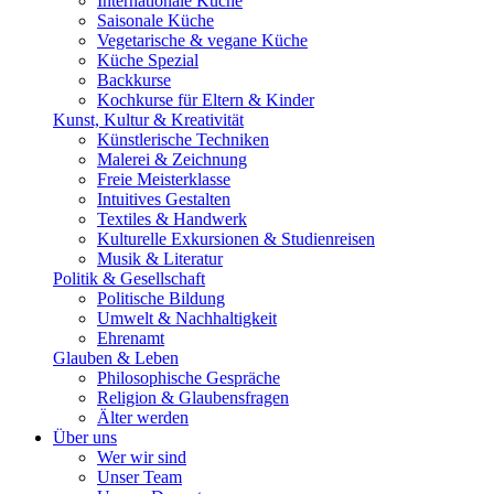
Internationale Küche
Saisonale Küche
Vegetarische & vegane Küche
Küche Spezial
Backkurse
Kochkurse für Eltern & Kinder
Kunst, Kultur & Kreativität
Künstlerische Techniken
Malerei & Zeichnung
Freie Meisterklasse
Intuitives Gestalten
Textiles & Handwerk
Kulturelle Exkursionen & Studienreisen
Musik & Literatur
Politik & Gesellschaft
Politische Bildung
Umwelt & Nachhaltigkeit
Ehrenamt
Glauben & Leben
Philosophische Gespräche
Religion & Glaubensfragen
Älter werden
Über uns
Wer wir sind
Unser Team