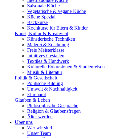
Internationale Küche
Saisonale Küche
Vegetarische & vegane Küche
Küche Spezial
Backkurse
Kochkurse für Eltern & Kinder
Kunst, Kultur & Kreativität
Künstlerische Techniken
Malerei & Zeichnung
Freie Meisterklasse
Intuitives Gestalten
Textiles & Handwerk
Kulturelle Exkursionen & Studienreisen
Musik & Literatur
Politik & Gesellschaft
Politische Bildung
Umwelt & Nachhaltigkeit
Ehrenamt
Glauben & Leben
Philosophische Gespräche
Religion & Glaubensfragen
Älter werden
Über uns
Wer wir sind
Unser Team