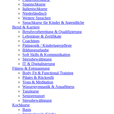
Spanischkurse
Italienischkurse
Niederländisch
Weitere Sprachen
Sprachkurse für Kinder & Jugendliche
Beruf & Karriere
Berufsvorbereitung & Qualifizierung
Lehrgänge & Zertifikate
Coachings
Pädagogik / Kindertagespflege
Bildungsurlaube
Soft Skills & Kommunikation
Stressbewältigung
IT & Digitalisierung
Fitness & Entspannung
Body Fit & Functional Training
Pilates & Rückenfit
Yoga & Meditation
Wassergymnastik & Aquafitness
Tanzkurse
Seniorensport
Stressbewältigung
Kochkurse
Basis