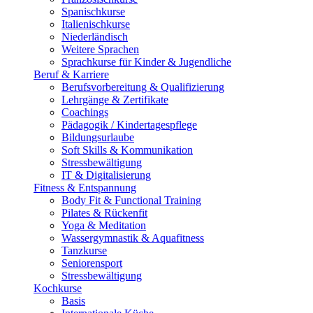
Spanischkurse
Italienischkurse
Niederländisch
Weitere Sprachen
Sprachkurse für Kinder & Jugendliche
Beruf & Karriere
Berufsvorbereitung & Qualifizierung
Lehrgänge & Zertifikate
Coachings
Pädagogik / Kindertagespflege
Bildungsurlaube
Soft Skills & Kommunikation
Stressbewältigung
IT & Digitalisierung
Fitness & Entspannung
Body Fit & Functional Training
Pilates & Rückenfit
Yoga & Meditation
Wassergymnastik & Aquafitness
Tanzkurse
Seniorensport
Stressbewältigung
Kochkurse
Basis