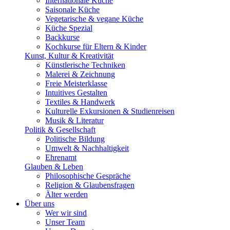
Internationale Küche
Saisonale Küche
Vegetarische & vegane Küche
Küche Spezial
Backkurse
Kochkurse für Eltern & Kinder
Kunst, Kultur & Kreativität
Künstlerische Techniken
Malerei & Zeichnung
Freie Meisterklasse
Intuitives Gestalten
Textiles & Handwerk
Kulturelle Exkursionen & Studienreisen
Musik & Literatur
Politik & Gesellschaft
Politische Bildung
Umwelt & Nachhaltigkeit
Ehrenamt
Glauben & Leben
Philosophische Gespräche
Religion & Glaubensfragen
Älter werden
Über uns
Wer wir sind
Unser Team