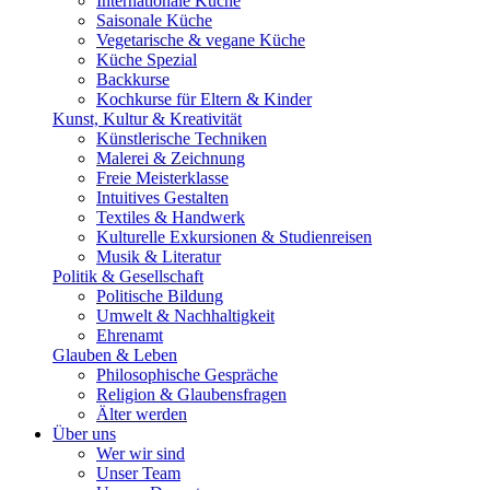
Internationale Küche
Saisonale Küche
Vegetarische & vegane Küche
Küche Spezial
Backkurse
Kochkurse für Eltern & Kinder
Kunst, Kultur & Kreativität
Künstlerische Techniken
Malerei & Zeichnung
Freie Meisterklasse
Intuitives Gestalten
Textiles & Handwerk
Kulturelle Exkursionen & Studienreisen
Musik & Literatur
Politik & Gesellschaft
Politische Bildung
Umwelt & Nachhaltigkeit
Ehrenamt
Glauben & Leben
Philosophische Gespräche
Religion & Glaubensfragen
Älter werden
Über uns
Wer wir sind
Unser Team