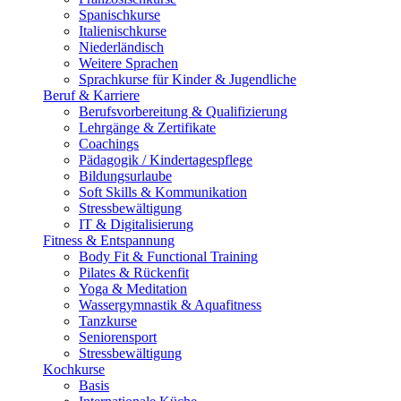
Spanischkurse
Italienischkurse
Niederländisch
Weitere Sprachen
Sprachkurse für Kinder & Jugendliche
Beruf & Karriere
Berufsvorbereitung & Qualifizierung
Lehrgänge & Zertifikate
Coachings
Pädagogik / Kindertagespflege
Bildungsurlaube
Soft Skills & Kommunikation
Stressbewältigung
IT & Digitalisierung
Fitness & Entspannung
Body Fit & Functional Training
Pilates & Rückenfit
Yoga & Meditation
Wassergymnastik & Aquafitness
Tanzkurse
Seniorensport
Stressbewältigung
Kochkurse
Basis