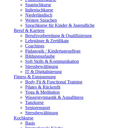
Spanischkurse
Italienischkurse
Niederländisch
Weitere Sprachen
Sprachkurse für Kinder & Jugendliche
Beruf & Karriere
Berufsvorbereitung & Qualifizierung
Lehrgänge & Zertifikate
Coachings
Pädagogik / Kindertagespflege
Bildungsurlaube
Soft Skills & Kommunikation
Stressbewältigung
IT & Digitalisierung
Fitness & Entspannung
Body Fit & Functional Training
Pilates & Rückenfit
Yoga & Meditation
Wassergymnastik & Aquafitness
Tanzkurse
Seniorensport
Stressbewältigung
Kochkurse
Basis