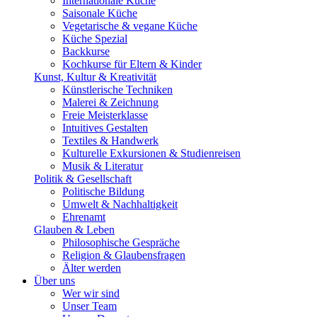
Internationale Küche
Saisonale Küche
Vegetarische & vegane Küche
Küche Spezial
Backkurse
Kochkurse für Eltern & Kinder
Kunst, Kultur & Kreativität
Künstlerische Techniken
Malerei & Zeichnung
Freie Meisterklasse
Intuitives Gestalten
Textiles & Handwerk
Kulturelle Exkursionen & Studienreisen
Musik & Literatur
Politik & Gesellschaft
Politische Bildung
Umwelt & Nachhaltigkeit
Ehrenamt
Glauben & Leben
Philosophische Gespräche
Religion & Glaubensfragen
Älter werden
Über uns
Wer wir sind
Unser Team