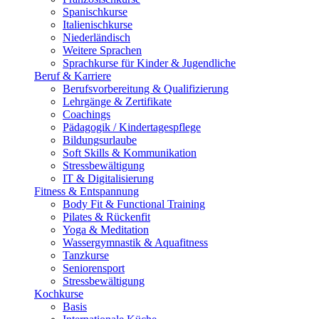
Spanischkurse
Italienischkurse
Niederländisch
Weitere Sprachen
Sprachkurse für Kinder & Jugendliche
Beruf & Karriere
Berufsvorbereitung & Qualifizierung
Lehrgänge & Zertifikate
Coachings
Pädagogik / Kindertagespflege
Bildungsurlaube
Soft Skills & Kommunikation
Stressbewältigung
IT & Digitalisierung
Fitness & Entspannung
Body Fit & Functional Training
Pilates & Rückenfit
Yoga & Meditation
Wassergymnastik & Aquafitness
Tanzkurse
Seniorensport
Stressbewältigung
Kochkurse
Basis