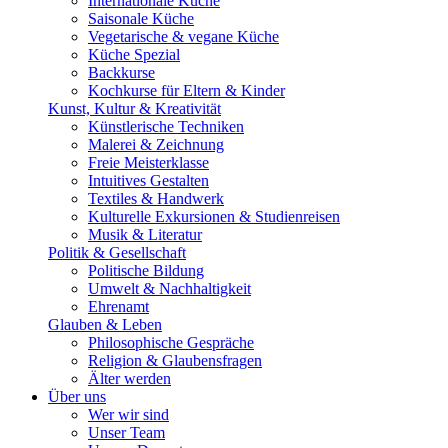
Internationale Küche
Saisonale Küche
Vegetarische & vegane Küche
Küche Spezial
Backkurse
Kochkurse für Eltern & Kinder
Kunst, Kultur & Kreativität
Künstlerische Techniken
Malerei & Zeichnung
Freie Meisterklasse
Intuitives Gestalten
Textiles & Handwerk
Kulturelle Exkursionen & Studienreisen
Musik & Literatur
Politik & Gesellschaft
Politische Bildung
Umwelt & Nachhaltigkeit
Ehrenamt
Glauben & Leben
Philosophische Gespräche
Religion & Glaubensfragen
Älter werden
Über uns
Wer wir sind
Unser Team