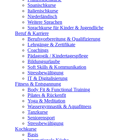
Spanischkurse
Italienischkurse
Niederländisch
Weitere Sprachen
Sprachkurse für Kinder & Jugendliche
Beruf & Karriere
Berufsvorbereitung & Qualifizierung
Lehrgänge & Zertifikate
Coachings
Pädagogik / Kindertagespflege
Bildungsurlaube
Soft Skills & Kommunikation
Stressbewältigung
IT & Digitalisierung
Fitness & Entspannung
Body Fit & Functional Training
Pilates & Rückenfit
Yoga & Meditation
Wassergymnastik & Aquafitness
Tanzkurse
Seniorensport
Stressbewältigung
Kochkurse
Basis