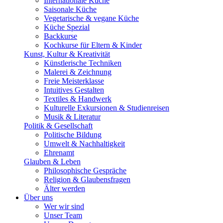
Internationale Küche
Saisonale Küche
Vegetarische & vegane Küche
Küche Spezial
Backkurse
Kochkurse für Eltern & Kinder
Kunst, Kultur & Kreativität
Künstlerische Techniken
Malerei & Zeichnung
Freie Meisterklasse
Intuitives Gestalten
Textiles & Handwerk
Kulturelle Exkursionen & Studienreisen
Musik & Literatur
Politik & Gesellschaft
Politische Bildung
Umwelt & Nachhaltigkeit
Ehrenamt
Glauben & Leben
Philosophische Gespräche
Religion & Glaubensfragen
Älter werden
Über uns
Wer wir sind
Unser Team