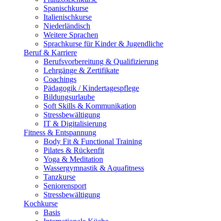
Spanischkurse
Italienischkurse
Niederländisch
Weitere Sprachen
Sprachkurse für Kinder & Jugendliche
Beruf & Karriere
Berufsvorbereitung & Qualifizierung
Lehrgänge & Zertifikate
Coachings
Pädagogik / Kindertagespflege
Bildungsurlaube
Soft Skills & Kommunikation
Stressbewältigung
IT & Digitalisierung
Fitness & Entspannung
Body Fit & Functional Training
Pilates & Rückenfit
Yoga & Meditation
Wassergymnastik & Aquafitness
Tanzkurse
Seniorensport
Stressbewältigung
Kochkurse
Basis