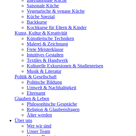
Internationale Küche
Saisonale Küche
Vegetarische & vegane Küche
Küche Spezial
Backkurse
Kochkurse für Eltern & Kinder
Kunst, Kultur & Kreativität
Künstlerische Techniken
Malerei & Zeichnung
Freie Meisterklasse
Intuitives Gestalten
Textiles & Handwerk
Kulturelle Exkursionen & Studienreisen
Musik & Literatur
Politik & Gesellschaft
Politische Bildung
Umwelt & Nachhaltigkeit
Ehrenamt
Glauben & Leben
Philosophische Gespräche
Religion & Glaubensfragen
Älter werden
Über uns
Wer wir sind
Unser Team