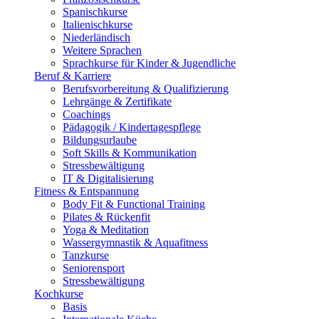
Spanischkurse
Italienischkurse
Niederländisch
Weitere Sprachen
Sprachkurse für Kinder & Jugendliche
Beruf & Karriere
Berufsvorbereitung & Qualifizierung
Lehrgänge & Zertifikate
Coachings
Pädagogik / Kindertagespflege
Bildungsurlaube
Soft Skills & Kommunikation
Stressbewältigung
IT & Digitalisierung
Fitness & Entspannung
Body Fit & Functional Training
Pilates & Rückenfit
Yoga & Meditation
Wassergymnastik & Aquafitness
Tanzkurse
Seniorensport
Stressbewältigung
Kochkurse
Basis