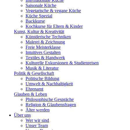
Internationale Küche
Saisonale Küche
Vegetarische & vegane Küche
Küche Spezial
Backkurse
Kochkurse für Eltern & Kinder
Kunst, Kultur & Kreativität
Künstlerische Techniken
Malerei & Zeichnung
Freie Meisterklasse
Intuitives Gestalten
Textiles & Handwerk
Kulturelle Exkursionen & Studienreisen
Musik & Literatur
Politik & Gesellschaft
Politische Bildung
Umwelt & Nachhaltigkeit
Ehrenamt
Glauben & Leben
Philosophische Gespräche
Religion & Glaubensfragen
Älter werden
Über uns
Wer wir sind
Unser Team