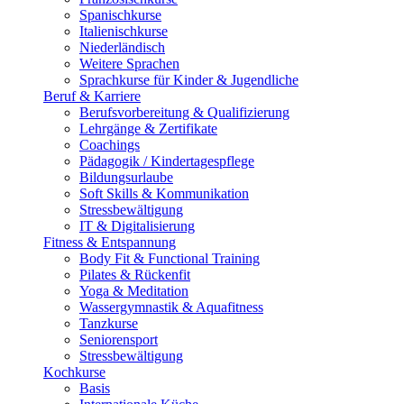
Spanischkurse
Italienischkurse
Niederländisch
Weitere Sprachen
Sprachkurse für Kinder & Jugendliche
Beruf & Karriere
Berufsvorbereitung & Qualifizierung
Lehrgänge & Zertifikate
Coachings
Pädagogik / Kindertagespflege
Bildungsurlaube
Soft Skills & Kommunikation
Stressbewältigung
IT & Digitalisierung
Fitness & Entspannung
Body Fit & Functional Training
Pilates & Rückenfit
Yoga & Meditation
Wassergymnastik & Aquafitness
Tanzkurse
Seniorensport
Stressbewältigung
Kochkurse
Basis