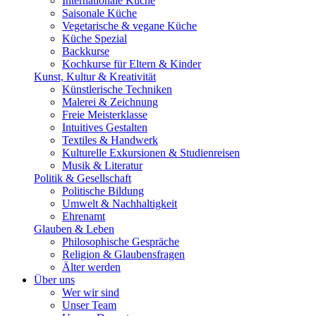
Internationale Küche
Saisonale Küche
Vegetarische & vegane Küche
Küche Spezial
Backkurse
Kochkurse für Eltern & Kinder
Kunst, Kultur & Kreativität
Künstlerische Techniken
Malerei & Zeichnung
Freie Meisterklasse
Intuitives Gestalten
Textiles & Handwerk
Kulturelle Exkursionen & Studienreisen
Musik & Literatur
Politik & Gesellschaft
Politische Bildung
Umwelt & Nachhaltigkeit
Ehrenamt
Glauben & Leben
Philosophische Gespräche
Religion & Glaubensfragen
Älter werden
Über uns
Wer wir sind
Unser Team