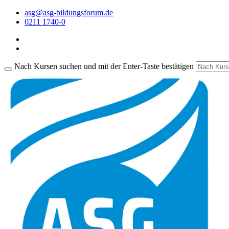
asg@asg-bildungsforum.de
0211 1740-0
Nach Kursen suchen und mit der Enter-Taste bestätigen