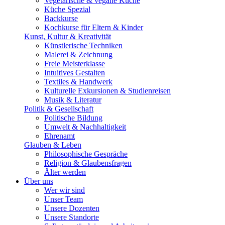
Vegetarische & vegane Küche
Küche Spezial
Backkurse
Kochkurse für Eltern & Kinder
Kunst, Kultur & Kreativität
Künstlerische Techniken
Malerei & Zeichnung
Freie Meisterklasse
Intuitives Gestalten
Textiles & Handwerk
Kulturelle Exkursionen & Studienreisen
Musik & Literatur
Politik & Gesellschaft
Politische Bildung
Umwelt & Nachhaltigkeit
Ehrenamt
Glauben & Leben
Philosophische Gespräche
Religion & Glaubensfragen
Älter werden
Über uns
Wer wir sind
Unser Team
Unsere Dozenten
Unsere Standorte