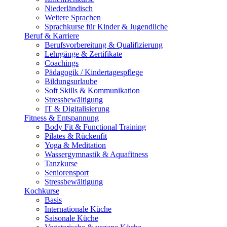
Niederländisch
Weitere Sprachen
Sprachkurse für Kinder & Jugendliche
Beruf & Karriere
Berufsvorbereitung & Qualifizierung
Lehrgänge & Zertifikate
Coachings
Pädagogik / Kindertagespflege
Bildungsurlaube
Soft Skills & Kommunikation
Stressbewältigung
IT & Digitalisierung
Fitness & Entspannung
Body Fit & Functional Training
Pilates & Rückenfit
Yoga & Meditation
Wassergymnastik & Aquafitness
Tanzkurse
Seniorensport
Stressbewältigung
Kochkurse
Basis
Internationale Küche
Saisonale Küche