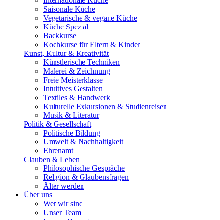
Internationale Küche
Saisonale Küche
Vegetarische & vegane Küche
Küche Spezial
Backkurse
Kochkurse für Eltern & Kinder
Kunst, Kultur & Kreativität
Künstlerische Techniken
Malerei & Zeichnung
Freie Meisterklasse
Intuitives Gestalten
Textiles & Handwerk
Kulturelle Exkursionen & Studienreisen
Musik & Literatur
Politik & Gesellschaft
Politische Bildung
Umwelt & Nachhaltigkeit
Ehrenamt
Glauben & Leben
Philosophische Gespräche
Religion & Glaubensfragen
Älter werden
Über uns
Wer wir sind
Unser Team