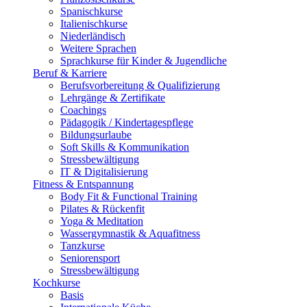
Spanischkurse
Italienischkurse
Niederländisch
Weitere Sprachen
Sprachkurse für Kinder & Jugendliche
Beruf & Karriere
Berufsvorbereitung & Qualifizierung
Lehrgänge & Zertifikate
Coachings
Pädagogik / Kindertagespflege
Bildungsurlaube
Soft Skills & Kommunikation
Stressbewältigung
IT & Digitalisierung
Fitness & Entspannung
Body Fit & Functional Training
Pilates & Rückenfit
Yoga & Meditation
Wassergymnastik & Aquafitness
Tanzkurse
Seniorensport
Stressbewältigung
Kochkurse
Basis