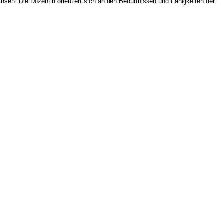
hsen. Die Dozentin orientiert sich an den Bedürfnissen und Fähigkeiten der