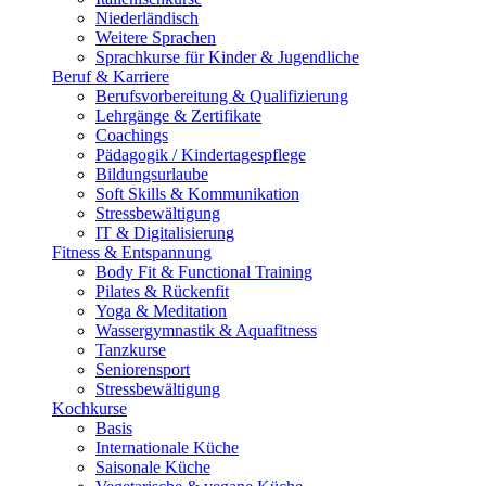
Niederländisch
Weitere Sprachen
Sprachkurse für Kinder & Jugendliche
Beruf & Karriere
Berufsvorbereitung & Qualifizierung
Lehrgänge & Zertifikate
Coachings
Pädagogik / Kindertagespflege
Bildungsurlaube
Soft Skills & Kommunikation
Stressbewältigung
IT & Digitalisierung
Fitness & Entspannung
Body Fit & Functional Training
Pilates & Rückenfit
Yoga & Meditation
Wassergymnastik & Aquafitness
Tanzkurse
Seniorensport
Stressbewältigung
Kochkurse
Basis
Internationale Küche
Saisonale Küche