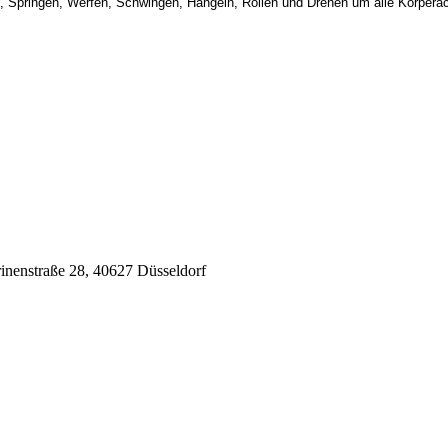
en, Springen, Werfen, Schwingen, Hangeln, Rollen und Drehen um alle Körperac
rinenstraße 28, 40627 Düsseldorf