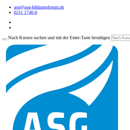
asg@asg-bildungsforum.de
0211 1740-0
Nach Kursen suchen und mit der Enter-Taste bestätigen