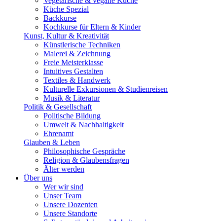
Vegetarische & vegane Küche
Küche Spezial
Backkurse
Kochkurse für Eltern & Kinder
Kunst, Kultur & Kreativität
Künstlerische Techniken
Malerei & Zeichnung
Freie Meisterklasse
Intuitives Gestalten
Textiles & Handwerk
Kulturelle Exkursionen & Studienreisen
Musik & Literatur
Politik & Gesellschaft
Politische Bildung
Umwelt & Nachhaltigkeit
Ehrenamt
Glauben & Leben
Philosophische Gespräche
Religion & Glaubensfragen
Älter werden
Über uns
Wer wir sind
Unser Team
Unsere Dozenten
Unsere Standorte