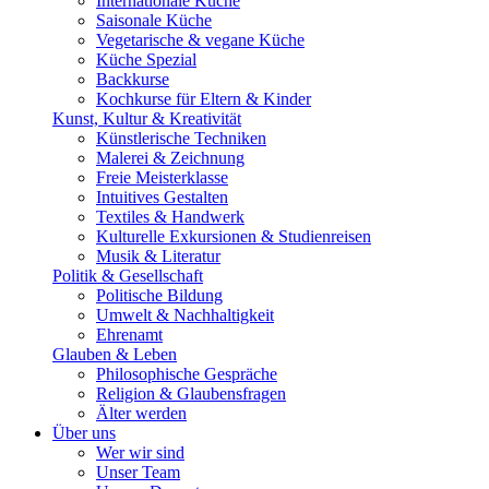
Internationale Küche
Saisonale Küche
Vegetarische & vegane Küche
Küche Spezial
Backkurse
Kochkurse für Eltern & Kinder
Kunst, Kultur & Kreativität
Künstlerische Techniken
Malerei & Zeichnung
Freie Meisterklasse
Intuitives Gestalten
Textiles & Handwerk
Kulturelle Exkursionen & Studienreisen
Musik & Literatur
Politik & Gesellschaft
Politische Bildung
Umwelt & Nachhaltigkeit
Ehrenamt
Glauben & Leben
Philosophische Gespräche
Religion & Glaubensfragen
Älter werden
Über uns
Wer wir sind
Unser Team