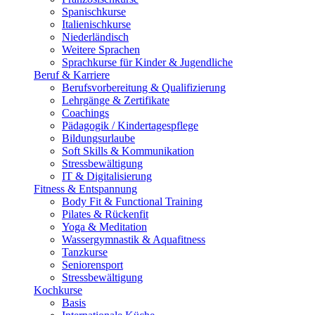
Spanischkurse
Italienischkurse
Niederländisch
Weitere Sprachen
Sprachkurse für Kinder & Jugendliche
Beruf & Karriere
Berufsvorbereitung & Qualifizierung
Lehrgänge & Zertifikate
Coachings
Pädagogik / Kindertagespflege
Bildungsurlaube
Soft Skills & Kommunikation
Stressbewältigung
IT & Digitalisierung
Fitness & Entspannung
Body Fit & Functional Training
Pilates & Rückenfit
Yoga & Meditation
Wassergymnastik & Aquafitness
Tanzkurse
Seniorensport
Stressbewältigung
Kochkurse
Basis