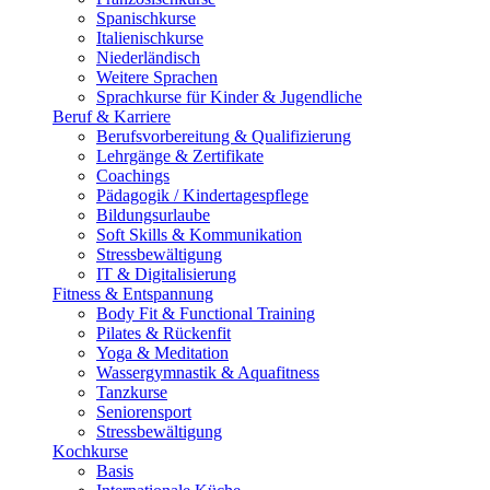
Spanischkurse
Italienischkurse
Niederländisch
Weitere Sprachen
Sprachkurse für Kinder & Jugendliche
Beruf & Karriere
Berufsvorbereitung & Qualifizierung
Lehrgänge & Zertifikate
Coachings
Pädagogik / Kindertagespflege
Bildungsurlaube
Soft Skills & Kommunikation
Stressbewältigung
IT & Digitalisierung
Fitness & Entspannung
Body Fit & Functional Training
Pilates & Rückenfit
Yoga & Meditation
Wassergymnastik & Aquafitness
Tanzkurse
Seniorensport
Stressbewältigung
Kochkurse
Basis