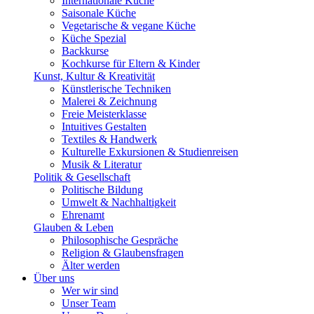
Internationale Küche
Saisonale Küche
Vegetarische & vegane Küche
Küche Spezial
Backkurse
Kochkurse für Eltern & Kinder
Kunst, Kultur & Kreativität
Künstlerische Techniken
Malerei & Zeichnung
Freie Meisterklasse
Intuitives Gestalten
Textiles & Handwerk
Kulturelle Exkursionen & Studienreisen
Musik & Literatur
Politik & Gesellschaft
Politische Bildung
Umwelt & Nachhaltigkeit
Ehrenamt
Glauben & Leben
Philosophische Gespräche
Religion & Glaubensfragen
Älter werden
Über uns
Wer wir sind
Unser Team