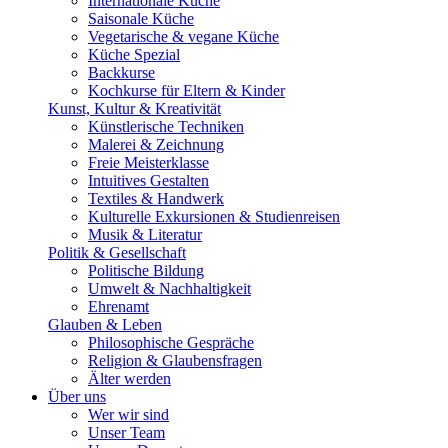
Internationale Küche
Saisonale Küche
Vegetarische & vegane Küche
Küche Spezial
Backkurse
Kochkurse für Eltern & Kinder
Kunst, Kultur & Kreativität
Künstlerische Techniken
Malerei & Zeichnung
Freie Meisterklasse
Intuitives Gestalten
Textiles & Handwerk
Kulturelle Exkursionen & Studienreisen
Musik & Literatur
Politik & Gesellschaft
Politische Bildung
Umwelt & Nachhaltigkeit
Ehrenamt
Glauben & Leben
Philosophische Gespräche
Religion & Glaubensfragen
Älter werden
Über uns
Wer wir sind
Unser Team