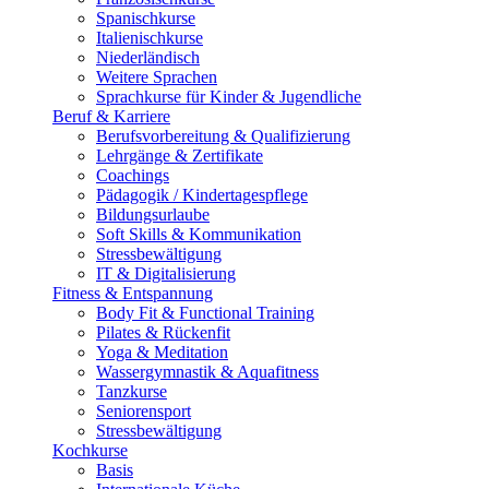
Spanischkurse
Italienischkurse
Niederländisch
Weitere Sprachen
Sprachkurse für Kinder & Jugendliche
Beruf & Karriere
Berufsvorbereitung & Qualifizierung
Lehrgänge & Zertifikate
Coachings
Pädagogik / Kindertagespflege
Bildungsurlaube
Soft Skills & Kommunikation
Stressbewältigung
IT & Digitalisierung
Fitness & Entspannung
Body Fit & Functional Training
Pilates & Rückenfit
Yoga & Meditation
Wassergymnastik & Aquafitness
Tanzkurse
Seniorensport
Stressbewältigung
Kochkurse
Basis