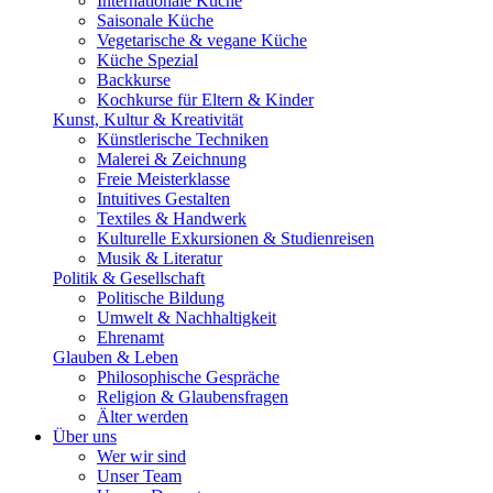
Internationale Küche
Saisonale Küche
Vegetarische & vegane Küche
Küche Spezial
Backkurse
Kochkurse für Eltern & Kinder
Kunst, Kultur & Kreativität
Künstlerische Techniken
Malerei & Zeichnung
Freie Meisterklasse
Intuitives Gestalten
Textiles & Handwerk
Kulturelle Exkursionen & Studienreisen
Musik & Literatur
Politik & Gesellschaft
Politische Bildung
Umwelt & Nachhaltigkeit
Ehrenamt
Glauben & Leben
Philosophische Gespräche
Religion & Glaubensfragen
Älter werden
Über uns
Wer wir sind
Unser Team