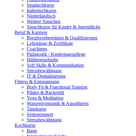
Spanischkurse
Italienischkurse
Niederländisch
Weitere Sprachen
Sprachkurse für Kinder & Jugendliche
Beruf & Karriere
Berufsvorbereitung & Qualifizierung
Lehrgänge & Zertifikate
Coachings
Pädagogik / Kindertagespflege
Bildungsurlaube
Soft Skills & Kommunikation
Stressbewältigung
IT & Digitalisierung
Fitness & Entspannung
Body Fit & Functional Training
Pilates & Rückenfit
Yoga & Meditation
Wassergymnastik & Aquafitness
Tanzkurse
Seniorensport
Stressbewältigung
Kochkurse
Basis