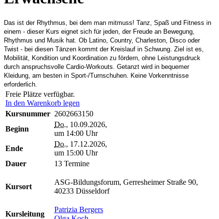
Das ist der Rhythmus, bei dem man mitmuss! Tanz, Spaß und Fitness in
einem - dieser Kurs eignet sich für jeden, der Freude an Bewegung,
Rhythmus und Musik hat. Ob Latino, Country, Charleston, Disco oder
Twist - bei diesen Tänzen kommt der Kreislauf in Schwung. Ziel ist es,
Mobilität, Kondition und Koordination zu fördern, ohne Leistungsdruck
durch anspruchsvolle Cardio-Workouts. Getanzt wird in bequemer
Kleidung, am besten in Sport-/Turnschuhen. Keine Vorkenntnisse
erforderlich.
Freie Plätze verfügbar.
In den Warenkorb legen
Kursnummer
2602663150
Do.
, 10.09.2026,
Beginn
um 14:00 Uhr
Do.
, 17.12.2026,
Ende
um 15:00 Uhr
Dauer
13 Termine
ASG-Bildungsforum, Gerresheimer Straße 90,
Kursort
40233 Düsseldorf
Patrizia Bergers
Kursleitung
Olga Koch