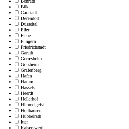
Benrath
Bilk
Carlstadt
Derendorf
Düsseltal
Eller
Flehe
Flingern
Friedrichstadt
Garath
Gerresheim
Golzheim
Grafenberg
Hafen
Hamm
Hassels
Heerdt
Hellerhof
Himmelgeist
Holthausen
Hubbelrath
Itter
Kaiserswerth