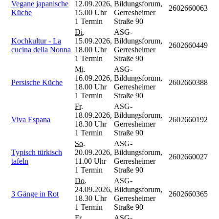
Vegane japanische
12.09.2026,
Bildungsforum,
2602660063
Küche
15.00 Uhr
Gerresheimer
1 Termin
Straße 90
Di.
ASG-
Kochkultur - La
15.09.2026,
Bildungsforum,
2602660449
cucina della Nonna
18.00 Uhr
Gerresheimer
1 Termin
Straße 90
Mi.
ASG-
16.09.2026,
Bildungsforum,
Persische Küche
2602660388
18.00 Uhr
Gerresheimer
1 Termin
Straße 90
Fr.
ASG-
18.09.2026,
Bildungsforum,
Viva Espana
2602660192
18.30 Uhr
Gerresheimer
1 Termin
Straße 90
So.
ASG-
Typisch türkisch
20.09.2026,
Bildungsforum,
2602660027
tafeln
11.00 Uhr
Gerresheimer
1 Termin
Straße 90
Do.
ASG-
24.09.2026,
Bildungsforum,
3 Gänge in Rot
2602660365
18.30 Uhr
Gerresheimer
1 Termin
Straße 90
Fr.
ASG-