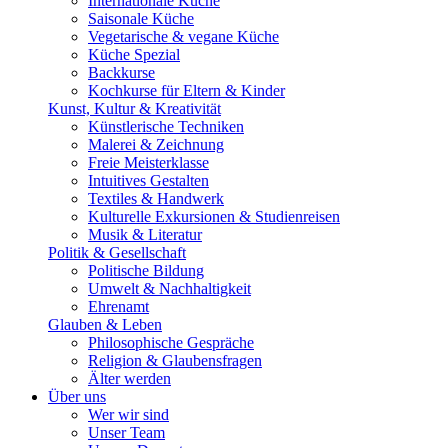
Internationale Küche
Saisonale Küche
Vegetarische & vegane Küche
Küche Spezial
Backkurse
Kochkurse für Eltern & Kinder
Kunst, Kultur & Kreativität
Künstlerische Techniken
Malerei & Zeichnung
Freie Meisterklasse
Intuitives Gestalten
Textiles & Handwerk
Kulturelle Exkursionen & Studienreisen
Musik & Literatur
Politik & Gesellschaft
Politische Bildung
Umwelt & Nachhaltigkeit
Ehrenamt
Glauben & Leben
Philosophische Gespräche
Religion & Glaubensfragen
Älter werden
Über uns
Wer wir sind
Unser Team