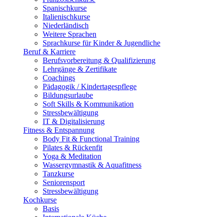
Spanischkurse
Italienischkurse
Niederländisch
Weitere Sprachen
Sprachkurse für Kinder & Jugendliche
Beruf & Karriere
Berufsvorbereitung & Qualifizierung
Lehrgänge & Zertifikate
Coachings
Pädagogik / Kindertagespflege
Bildungsurlaube
Soft Skills & Kommunikation
Stressbewältigung
IT & Digitalisierung
Fitness & Entspannung
Body Fit & Functional Training
Pilates & Rückenfit
Yoga & Meditation
Wassergymnastik & Aquafitness
Tanzkurse
Seniorensport
Stressbewältigung
Kochkurse
Basis