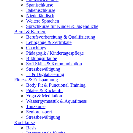
Spanischkurse
Italienischkurse
Niederländisch
Weitere Sprachen
Sprachkurse für Kinder & Jugendliche
Beruf & Karriere
Berufsvorbereitung & Qualifizierung
Lehrgänge & Zertifikate
Coachings
Pädagogik / Kindertagespflege
Bildungsurlaube
Soft Skills & Kommunikation
Stressbewältigung
IT & Digitalisierung
Fitness & Entspannung
Body Fit & Functional Training
Pilates & Rückenfit
Yoga & Meditation
Wassergymnastik & Aquafitness
Tanzkurse
Seniorensport
Stressbewältigung
Kochkurse
Basis