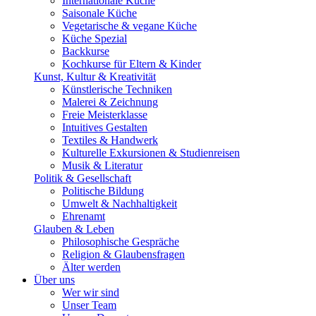
Internationale Küche
Saisonale Küche
Vegetarische & vegane Küche
Küche Spezial
Backkurse
Kochkurse für Eltern & Kinder
Kunst, Kultur & Kreativität
Künstlerische Techniken
Malerei & Zeichnung
Freie Meisterklasse
Intuitives Gestalten
Textiles & Handwerk
Kulturelle Exkursionen & Studienreisen
Musik & Literatur
Politik & Gesellschaft
Politische Bildung
Umwelt & Nachhaltigkeit
Ehrenamt
Glauben & Leben
Philosophische Gespräche
Religion & Glaubensfragen
Älter werden
Über uns
Wer wir sind
Unser Team