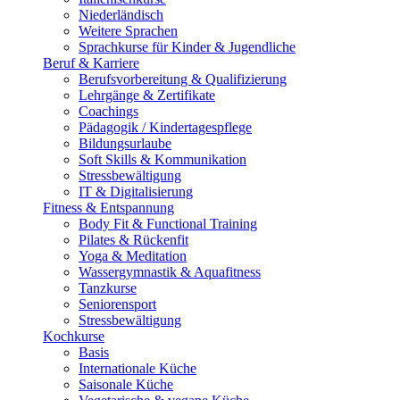
Niederländisch
Weitere Sprachen
Sprachkurse für Kinder & Jugendliche
Beruf & Karriere
Berufsvorbereitung & Qualifizierung
Lehrgänge & Zertifikate
Coachings
Pädagogik / Kindertagespflege
Bildungsurlaube
Soft Skills & Kommunikation
Stressbewältigung
IT & Digitalisierung
Fitness & Entspannung
Body Fit & Functional Training
Pilates & Rückenfit
Yoga & Meditation
Wassergymnastik & Aquafitness
Tanzkurse
Seniorensport
Stressbewältigung
Kochkurse
Basis
Internationale Küche
Saisonale Küche