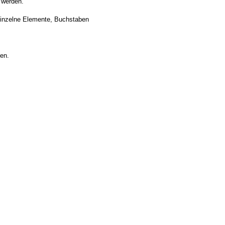
 werden.
 einzelne Elemente, Buchstaben
ten.