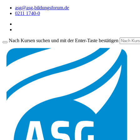
asg@asg-bildungsforum.de
0211 1740-0
Nach Kursen suchen und mit der Enter-Taste bestätigen