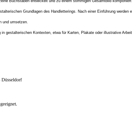
einzelne Buchstaben entwickelt und zu einem stimmigen Gesamtbild komponiert
stalterischen Grundlagen des Handletterings. Nach einer Einführung werden
en und umsetzen.
n gestalterischen Kontexten, etwa für Karten, Plakate oder illustrative Arbei
 Düsseldorf
geeignet.