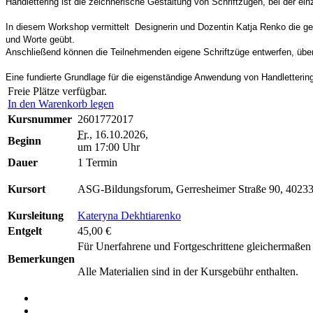
Handlettering ist die zeichnerische Gestaltung von Schriftzügen, bei der 
In diesem Workshop vermittelt Designerin und Dozentin Katja Renko die ge
und Worte geübt.
Anschließend können die Teilnehmenden eigene Schriftzüge entwerfen, üb
Eine fundierte Grundlage für die eigenständige Anwendung von Handlettering i
Freie Plätze verfügbar.
In den Warenkorb legen
Kursnummer
2601772017
Fr.
, 16.10.2026,
Beginn
um 17:00 Uhr
Dauer
1 Termin
Kursort
ASG-Bildungsforum, Gerresheimer Straße 90, 40233
Kursleitung
Kateryna Dekhtiarenko
Entgelt
45,00 €
Für Unerfahrene und Fortgeschrittene gleichermaßen 
Bemerkungen
Alle Materialien sind in der Kursgebühr enthalten.