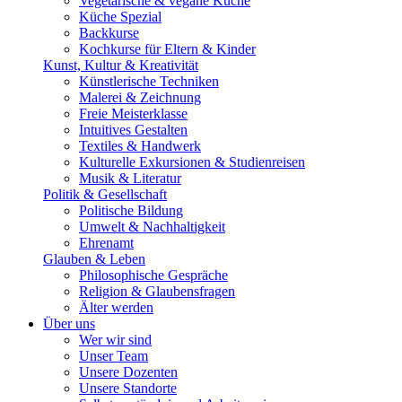
Vegetarische & vegane Küche
Küche Spezial
Backkurse
Kochkurse für Eltern & Kinder
Kunst, Kultur & Kreativität
Künstlerische Techniken
Malerei & Zeichnung
Freie Meisterklasse
Intuitives Gestalten
Textiles & Handwerk
Kulturelle Exkursionen & Studienreisen
Musik & Literatur
Politik & Gesellschaft
Politische Bildung
Umwelt & Nachhaltigkeit
Ehrenamt
Glauben & Leben
Philosophische Gespräche
Religion & Glaubensfragen
Älter werden
Über uns
Wer wir sind
Unser Team
Unsere Dozenten
Unsere Standorte