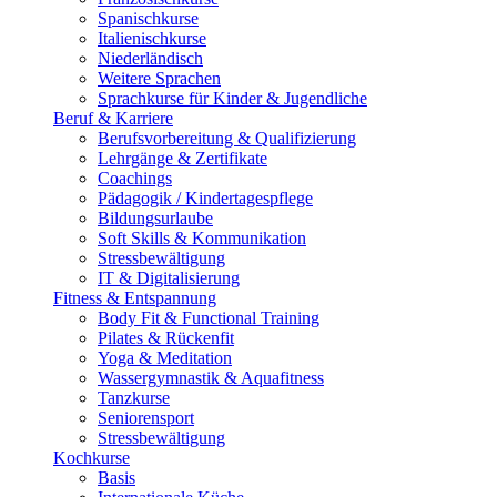
Spanischkurse
Italienischkurse
Niederländisch
Weitere Sprachen
Sprachkurse für Kinder & Jugendliche
Beruf & Karriere
Berufsvorbereitung & Qualifizierung
Lehrgänge & Zertifikate
Coachings
Pädagogik / Kindertagespflege
Bildungsurlaube
Soft Skills & Kommunikation
Stressbewältigung
IT & Digitalisierung
Fitness & Entspannung
Body Fit & Functional Training
Pilates & Rückenfit
Yoga & Meditation
Wassergymnastik & Aquafitness
Tanzkurse
Seniorensport
Stressbewältigung
Kochkurse
Basis