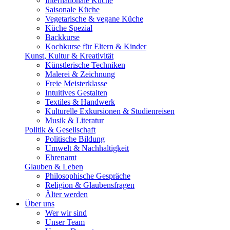
Internationale Küche
Saisonale Küche
Vegetarische & vegane Küche
Küche Spezial
Backkurse
Kochkurse für Eltern & Kinder
Kunst, Kultur & Kreativität
Künstlerische Techniken
Malerei & Zeichnung
Freie Meisterklasse
Intuitives Gestalten
Textiles & Handwerk
Kulturelle Exkursionen & Studienreisen
Musik & Literatur
Politik & Gesellschaft
Politische Bildung
Umwelt & Nachhaltigkeit
Ehrenamt
Glauben & Leben
Philosophische Gespräche
Religion & Glaubensfragen
Älter werden
Über uns
Wer wir sind
Unser Team