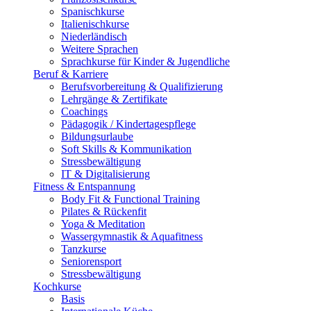
Spanischkurse
Italienischkurse
Niederländisch
Weitere Sprachen
Sprachkurse für Kinder & Jugendliche
Beruf & Karriere
Berufsvorbereitung & Qualifizierung
Lehrgänge & Zertifikate
Coachings
Pädagogik / Kindertagespflege
Bildungsurlaube
Soft Skills & Kommunikation
Stressbewältigung
IT & Digitalisierung
Fitness & Entspannung
Body Fit & Functional Training
Pilates & Rückenfit
Yoga & Meditation
Wassergymnastik & Aquafitness
Tanzkurse
Seniorensport
Stressbewältigung
Kochkurse
Basis