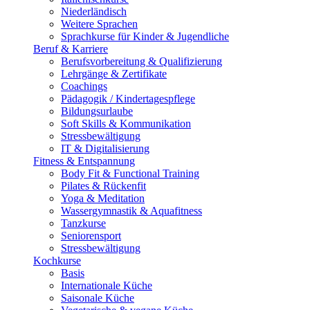
Niederländisch
Weitere Sprachen
Sprachkurse für Kinder & Jugendliche
Beruf & Karriere
Berufsvorbereitung & Qualifizierung
Lehrgänge & Zertifikate
Coachings
Pädagogik / Kindertagespflege
Bildungsurlaube
Soft Skills & Kommunikation
Stressbewältigung
IT & Digitalisierung
Fitness & Entspannung
Body Fit & Functional Training
Pilates & Rückenfit
Yoga & Meditation
Wassergymnastik & Aquafitness
Tanzkurse
Seniorensport
Stressbewältigung
Kochkurse
Basis
Internationale Küche
Saisonale Küche