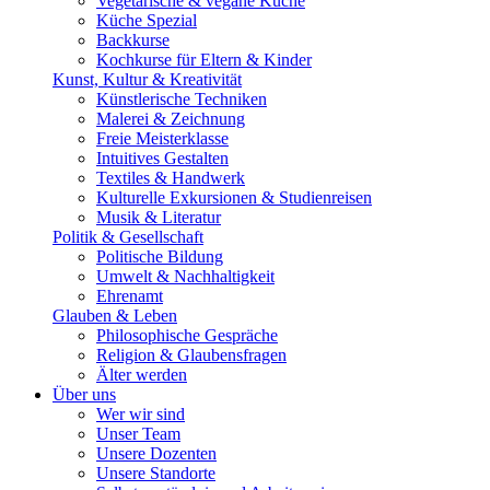
Vegetarische & vegane Küche
Küche Spezial
Backkurse
Kochkurse für Eltern & Kinder
Kunst, Kultur & Kreativität
Künstlerische Techniken
Malerei & Zeichnung
Freie Meisterklasse
Intuitives Gestalten
Textiles & Handwerk
Kulturelle Exkursionen & Studienreisen
Musik & Literatur
Politik & Gesellschaft
Politische Bildung
Umwelt & Nachhaltigkeit
Ehrenamt
Glauben & Leben
Philosophische Gespräche
Religion & Glaubensfragen
Älter werden
Über uns
Wer wir sind
Unser Team
Unsere Dozenten
Unsere Standorte