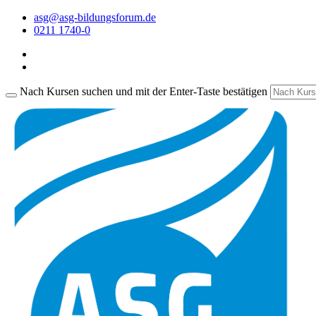
asg@asg-bildungsforum.de
0211 1740-0
Nach Kursen suchen und mit der Enter-Taste bestätigen