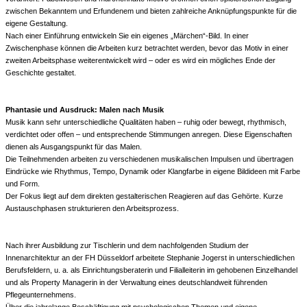
zwischen Bekanntem und Erfundenem und bieten zahlreiche Anknüpfungspunkte für die
eigene Gestaltung.
Nach einer Einführung entwickeln Sie ein eigenes „Märchen“-Bild. In einer
Zwischenphase können die Arbeiten kurz betrachtet werden, bevor das Motiv in einer
zweiten Arbeitsphase weiterentwickelt wird – oder es wird ein mögliches Ende der
Geschichte gestaltet.
Phantasie und Ausdruck: Malen nach Musik
Musik kann sehr unterschiedliche Qualitäten haben – ruhig oder bewegt, rhythmisch,
verdichtet oder offen – und entsprechende Stimmungen anregen. Diese Eigenschaften
dienen als Ausgangspunkt für das Malen.
Die Teilnehmenden arbeiten zu verschiedenen musikalischen Impulsen und übertragen
Eindrücke wie Rhythmus, Tempo, Dynamik oder Klangfarbe in eigene Bildideen mit Farbe
und Form.
Der Fokus liegt auf dem direkten gestalterischen Reagieren auf das Gehörte. Kurze
Austauschphasen strukturieren den Arbeitsprozess.
Nach ihrer Ausbildung zur Tischlerin und dem nachfolgenden Studium der
Innenarchitektur an der FH Düsseldorf arbeitete Stephanie Jogerst in unterschiedlichen
Berufsfeldern, u. a. als Einrichtungsberaterin und Filialleiterin im gehobenen Einzelhandel
und als Property Managerin in der Verwaltung eines deutschlandweit führenden
Pflegeunternehmens.
Über die jahrelange Beschäftigung mit psychologischen Themen und eigene