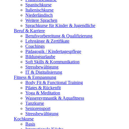
Spanischkurse
Italienischkurse
Niederländisch
Weitere Sprachen
Sprachkurse für Kinder & Jugendliche
Beruf & Karriere
Berufsvorbereitung & Qualifizierung
Lehrgänge & Zertifikate
Coachings
Pädagogik / Kindertagespflege
Bildungsurlaube
Soft Skills & Kommunikation
Stressbewältigung
IT & Digitalisierung
Fitness & Entspannung
Body Fit & Functional Training
Pilates & Rückenfit
Yoga & Meditation
Wassergymnastik & Aquafitness
Tanzkurse
Seniorensport
Stressbewältigung
Kochkurse
Basis