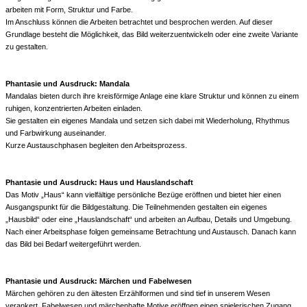
arbeiten mit Form, Struktur und Farbe.
Im Anschluss können die Arbeiten betrachtet und besprochen werden. Auf dieser
Grundlage besteht die Möglichkeit, das Bild weiterzuentwickeln oder eine zweite Variante
zu gestalten.
Phantasie und Ausdruck: Mandala
Mandalas bieten durch ihre kreisförmige Anlage eine klare Struktur und können zu einem
ruhigen, konzentrierten Arbeiten einladen.
Sie gestalten ein eigenes Mandala und setzen sich dabei mit Wiederholung, Rhythmus
und Farbwirkung auseinander.
Kurze Austauschphasen begleiten den Arbeitsprozess.
Phantasie und Ausdruck: Haus und Hauslandschaft
Das Motiv „Haus“ kann vielfältige persönliche Bezüge eröffnen und bietet hier einen
Ausgangspunkt für die Bildgestaltung. Die Teilnehmenden gestalten ein eigenes
„Hausbild“ oder eine „Hauslandschaft“ und arbeiten an Aufbau, Details und Umgebung.
Nach einer Arbeitsphase folgen gemeinsame Betrachtung und Austausch. Danach kann
das Bild bei Bedarf weitergeführt werden.
Phantasie und Ausdruck: Märchen und Fabelwesen
Märchen gehören zu den ältesten Erzählformen und sind tief in unserem Wesen
verankert. Fabelwesen und märchenhafte Motive eröffnen einen spielerischen Zugang