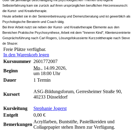
Selbsterfahrung kam sie zurück auf ihren ursprünglichen beruflichen Herzenswunsch:
die Kunst- und Kreativtherapie.
Heute arbeitet sie in der Seniorenbetreuung und Demenzberatung und ist gewerblich als
Psychologische Beraterin und Coach tätig.
Bei ihrer Arbeit nutzt sie neben der Kunst- und Kreativtherapie Elemente aus den
Bereichen Praktische Psychosynthese, Arbeit mit dem "Inneren Kind", Klientenzentrierte
Gesprächsführung nach Carl Rogers, Lösungsfokussierte Kurzzeittherapie nach Steve
de Shazer.
Freie Plätze verfügbar.
In den Warenkorb legen
Kursnummer
2601772007
Mo.
, 14.09.2026,
Beginn
um 18:00 Uhr
Dauer
1 Termin
ASG-Bildungsforum, Gerresheimer Straße 90,
Kursort
40233 Düsseldorf
Kursleitung
Stephanie Jogerst
Entgelt
0,00 €
Acrylfarben, Buntstifte, Pastellkreiden und
Bemerkungen
Collagepapier stehen Ihnen zur Verfügung.