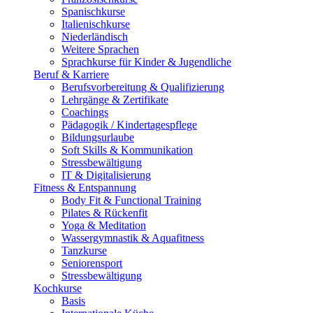
Spanischkurse
Italienischkurse
Niederländisch
Weitere Sprachen
Sprachkurse für Kinder & Jugendliche
Beruf & Karriere
Berufsvorbereitung & Qualifizierung
Lehrgänge & Zertifikate
Coachings
Pädagogik / Kindertagespflege
Bildungsurlaube
Soft Skills & Kommunikation
Stressbewältigung
IT & Digitalisierung
Fitness & Entspannung
Body Fit & Functional Training
Pilates & Rückenfit
Yoga & Meditation
Wassergymnastik & Aquafitness
Tanzkurse
Seniorensport
Stressbewältigung
Kochkurse
Basis