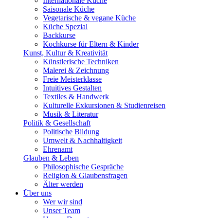
Internationale Küche
Saisonale Küche
Vegetarische & vegane Küche
Küche Spezial
Backkurse
Kochkurse für Eltern & Kinder
Kunst, Kultur & Kreativität
Künstlerische Techniken
Malerei & Zeichnung
Freie Meisterklasse
Intuitives Gestalten
Textiles & Handwerk
Kulturelle Exkursionen & Studienreisen
Musik & Literatur
Politik & Gesellschaft
Politische Bildung
Umwelt & Nachhaltigkeit
Ehrenamt
Glauben & Leben
Philosophische Gespräche
Religion & Glaubensfragen
Älter werden
Über uns
Wer wir sind
Unser Team