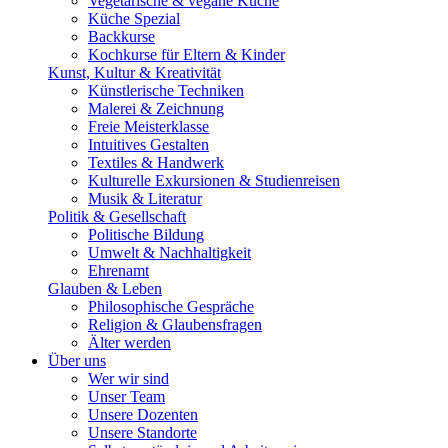
Vegetarische & vegane Küche
Küche Spezial
Backkurse
Kochkurse für Eltern & Kinder
Kunst, Kultur & Kreativität
Künstlerische Techniken
Malerei & Zeichnung
Freie Meisterklasse
Intuitives Gestalten
Textiles & Handwerk
Kulturelle Exkursionen & Studienreisen
Musik & Literatur
Politik & Gesellschaft
Politische Bildung
Umwelt & Nachhaltigkeit
Ehrenamt
Glauben & Leben
Philosophische Gespräche
Religion & Glaubensfragen
Älter werden
Über uns
Wer wir sind
Unser Team
Unsere Dozenten
Unsere Standorte