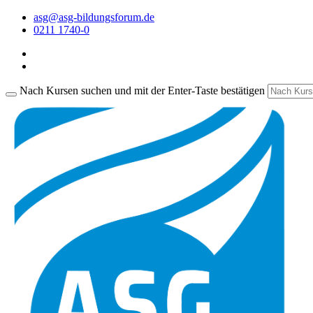
asg@asg-bildungsforum.de
0211 1740-0
Nach Kursen suchen und mit der Enter-Taste bestätigen