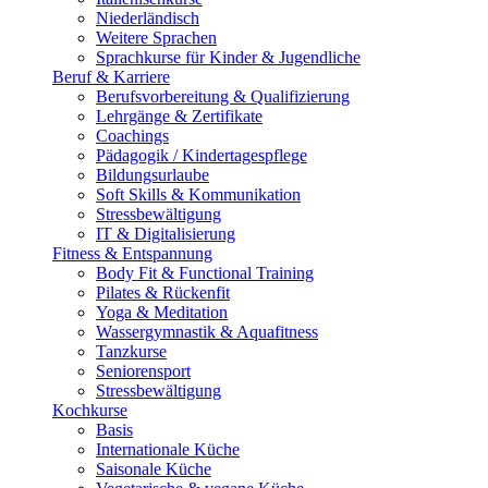
Niederländisch
Weitere Sprachen
Sprachkurse für Kinder & Jugendliche
Beruf & Karriere
Berufsvorbereitung & Qualifizierung
Lehrgänge & Zertifikate
Coachings
Pädagogik / Kindertagespflege
Bildungsurlaube
Soft Skills & Kommunikation
Stressbewältigung
IT & Digitalisierung
Fitness & Entspannung
Body Fit & Functional Training
Pilates & Rückenfit
Yoga & Meditation
Wassergymnastik & Aquafitness
Tanzkurse
Seniorensport
Stressbewältigung
Kochkurse
Basis
Internationale Küche
Saisonale Küche