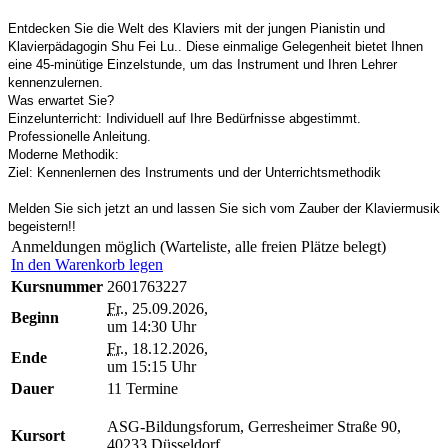
Entdecken Sie die Welt des Klaviers mit der jungen Pianistin und
Klavierpädagogin Shu Fei Lu.. Diese einmalige Gelegenheit bietet Ihnen
eine 45-minütige Einzelstunde, um das Instrument und Ihren Lehrer
kennenzulernen.
Was erwartet Sie?
Einzelunterricht: Individuell auf Ihre Bedürfnisse abgestimmt.
Professionelle Anleitung.
Moderne Methodik:
Ziel: Kennenlernen des Instruments und der Unterrichtsmethodik
Melden Sie sich jetzt an und lassen Sie sich vom Zauber der Klaviermusik
begeistern!!
Anmeldungen möglich (Warteliste, alle freien Plätze belegt)
In den Warenkorb legen
Kursnummer
2601763227
Fr.
, 25.09.2026,
Beginn
um 14:30 Uhr
Fr.
, 18.12.2026,
Ende
um 15:15 Uhr
Dauer
11 Termine
ASG-Bildungsforum, Gerresheimer Straße 90,
Kursort
40233 Düsseldorf