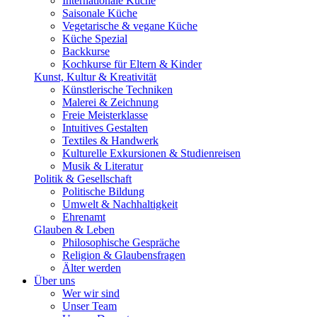
Internationale Küche
Saisonale Küche
Vegetarische & vegane Küche
Küche Spezial
Backkurse
Kochkurse für Eltern & Kinder
Kunst, Kultur & Kreativität
Künstlerische Techniken
Malerei & Zeichnung
Freie Meisterklasse
Intuitives Gestalten
Textiles & Handwerk
Kulturelle Exkursionen & Studienreisen
Musik & Literatur
Politik & Gesellschaft
Politische Bildung
Umwelt & Nachhaltigkeit
Ehrenamt
Glauben & Leben
Philosophische Gespräche
Religion & Glaubensfragen
Älter werden
Über uns
Wer wir sind
Unser Team