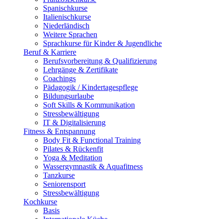
Spanischkurse
Italienischkurse
Niederländisch
Weitere Sprachen
Sprachkurse für Kinder & Jugendliche
Beruf & Karriere
Berufsvorbereitung & Qualifizierung
Lehrgänge & Zertifikate
Coachings
Pädagogik / Kindertagespflege
Bildungsurlaube
Soft Skills & Kommunikation
Stressbewältigung
IT & Digitalisierung
Fitness & Entspannung
Body Fit & Functional Training
Pilates & Rückenfit
Yoga & Meditation
Wassergymnastik & Aquafitness
Tanzkurse
Seniorensport
Stressbewältigung
Kochkurse
Basis