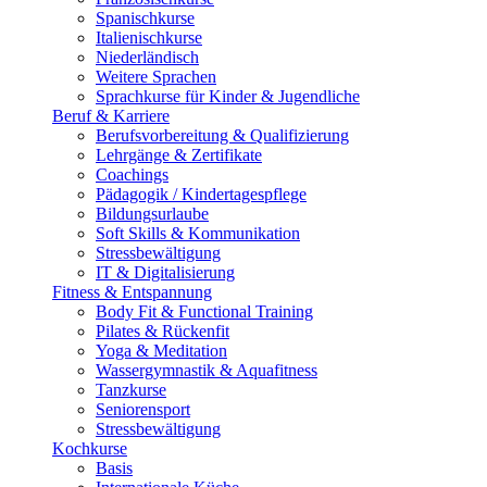
Spanischkurse
Italienischkurse
Niederländisch
Weitere Sprachen
Sprachkurse für Kinder & Jugendliche
Beruf & Karriere
Berufsvorbereitung & Qualifizierung
Lehrgänge & Zertifikate
Coachings
Pädagogik / Kindertagespflege
Bildungsurlaube
Soft Skills & Kommunikation
Stressbewältigung
IT & Digitalisierung
Fitness & Entspannung
Body Fit & Functional Training
Pilates & Rückenfit
Yoga & Meditation
Wassergymnastik & Aquafitness
Tanzkurse
Seniorensport
Stressbewältigung
Kochkurse
Basis