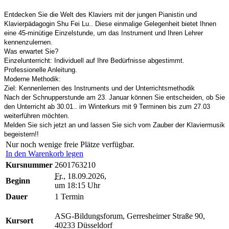
Entdecken Sie die Welt des Klaviers mit der jungen Pianistin und
Klavierpädagogin Shu Fei Lu.. Diese einmalige Gelegenheit bietet Ihnen
eine 45-minütige Einzelstunde, um das Instrument und Ihren Lehrer
kennenzulernen.
Was erwartet Sie?
Einzelunterricht: Individuell auf Ihre Bedürfnisse abgestimmt.
Professionelle Anleitung.
Moderne Methodik:
Ziel: Kennenlernen des Instruments und der Unterrichtsmethodik
Nach der Schnupperstunde am 23. Januar können Sie entscheiden, ob Sie
den Unterricht ab 30.01.. im Winterkurs mit 9 Terminen bis zum 27.03
weiterführen möchten.
Melden Sie sich jetzt an und lassen Sie sich vom Zauber der Klaviermusik
begeistern!!
Nur noch wenige freie Plätze verfügbar.
In den Warenkorb legen
Kursnummer
2601763210
Fr.
, 18.09.2026,
Beginn
um 18:15 Uhr
Dauer
1 Termin
ASG-Bildungsforum, Gerresheimer Straße 90,
Kursort
40233 Düsseldorf