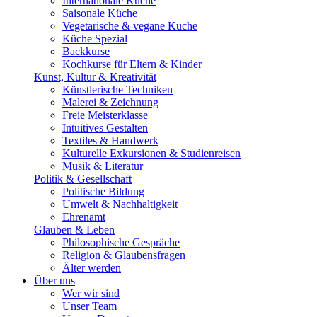
Internationale Küche
Saisonale Küche
Vegetarische & vegane Küche
Küche Spezial
Backkurse
Kochkurse für Eltern & Kinder
Kunst, Kultur & Kreativität
Künstlerische Techniken
Malerei & Zeichnung
Freie Meisterklasse
Intuitives Gestalten
Textiles & Handwerk
Kulturelle Exkursionen & Studienreisen
Musik & Literatur
Politik & Gesellschaft
Politische Bildung
Umwelt & Nachhaltigkeit
Ehrenamt
Glauben & Leben
Philosophische Gespräche
Religion & Glaubensfragen
Älter werden
Über uns
Wer wir sind
Unser Team