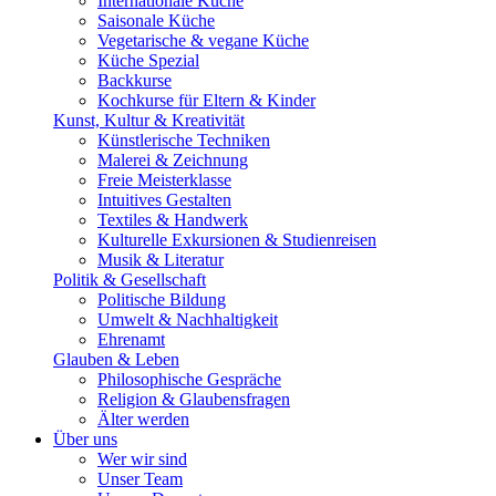
Internationale Küche
Saisonale Küche
Vegetarische & vegane Küche
Küche Spezial
Backkurse
Kochkurse für Eltern & Kinder
Kunst, Kultur & Kreativität
Künstlerische Techniken
Malerei & Zeichnung
Freie Meisterklasse
Intuitives Gestalten
Textiles & Handwerk
Kulturelle Exkursionen & Studienreisen
Musik & Literatur
Politik & Gesellschaft
Politische Bildung
Umwelt & Nachhaltigkeit
Ehrenamt
Glauben & Leben
Philosophische Gespräche
Religion & Glaubensfragen
Älter werden
Über uns
Wer wir sind
Unser Team