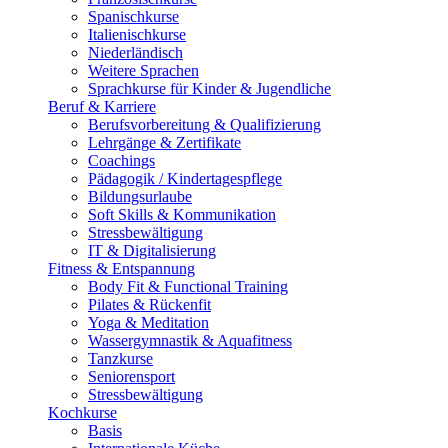
Spanischkurse
Italienischkurse
Niederländisch
Weitere Sprachen
Sprachkurse für Kinder & Jugendliche
Beruf & Karriere
Berufsvorbereitung & Qualifizierung
Lehrgänge & Zertifikate
Coachings
Pädagogik / Kindertagespflege
Bildungsurlaube
Soft Skills & Kommunikation
Stressbewältigung
IT & Digitalisierung
Fitness & Entspannung
Body Fit & Functional Training
Pilates & Rückenfit
Yoga & Meditation
Wassergymnastik & Aquafitness
Tanzkurse
Seniorensport
Stressbewältigung
Kochkurse
Basis