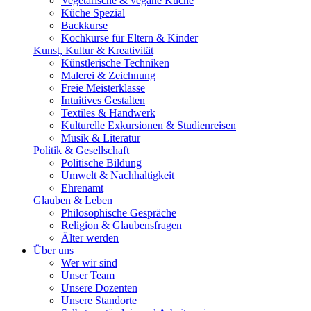
Vegetarische & vegane Küche
Küche Spezial
Backkurse
Kochkurse für Eltern & Kinder
Kunst, Kultur & Kreativität
Künstlerische Techniken
Malerei & Zeichnung
Freie Meisterklasse
Intuitives Gestalten
Textiles & Handwerk
Kulturelle Exkursionen & Studienreisen
Musik & Literatur
Politik & Gesellschaft
Politische Bildung
Umwelt & Nachhaltigkeit
Ehrenamt
Glauben & Leben
Philosophische Gespräche
Religion & Glaubensfragen
Älter werden
Über uns
Wer wir sind
Unser Team
Unsere Dozenten
Unsere Standorte