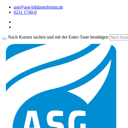
asg@asg-bildungsforum.de
0211 1740-0
Nach Kursen suchen und mit der Enter-Taste bestätigen