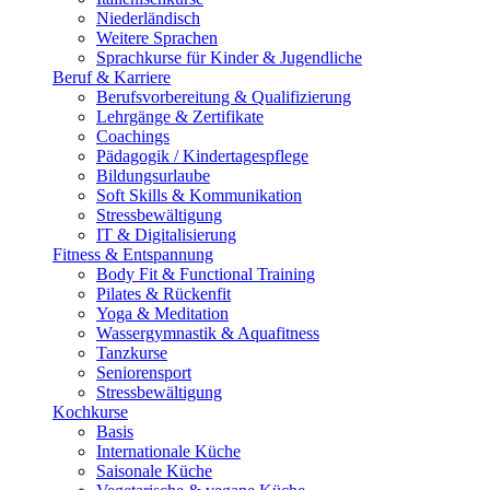
Niederländisch
Weitere Sprachen
Sprachkurse für Kinder & Jugendliche
Beruf & Karriere
Berufsvorbereitung & Qualifizierung
Lehrgänge & Zertifikate
Coachings
Pädagogik / Kindertagespflege
Bildungsurlaube
Soft Skills & Kommunikation
Stressbewältigung
IT & Digitalisierung
Fitness & Entspannung
Body Fit & Functional Training
Pilates & Rückenfit
Yoga & Meditation
Wassergymnastik & Aquafitness
Tanzkurse
Seniorensport
Stressbewältigung
Kochkurse
Basis
Internationale Küche
Saisonale Küche