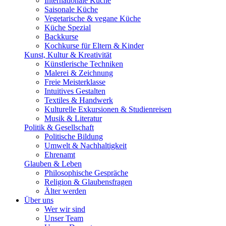
Internationale Küche
Saisonale Küche
Vegetarische & vegane Küche
Küche Spezial
Backkurse
Kochkurse für Eltern & Kinder
Kunst, Kultur & Kreativität
Künstlerische Techniken
Malerei & Zeichnung
Freie Meisterklasse
Intuitives Gestalten
Textiles & Handwerk
Kulturelle Exkursionen & Studienreisen
Musik & Literatur
Politik & Gesellschaft
Politische Bildung
Umwelt & Nachhaltigkeit
Ehrenamt
Glauben & Leben
Philosophische Gespräche
Religion & Glaubensfragen
Älter werden
Über uns
Wer wir sind
Unser Team