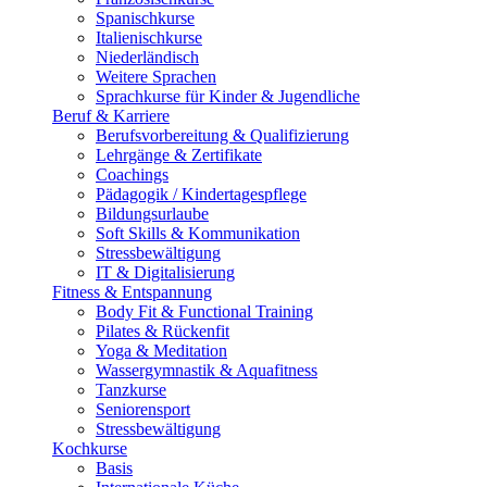
Spanischkurse
Italienischkurse
Niederländisch
Weitere Sprachen
Sprachkurse für Kinder & Jugendliche
Beruf & Karriere
Berufsvorbereitung & Qualifizierung
Lehrgänge & Zertifikate
Coachings
Pädagogik / Kindertagespflege
Bildungsurlaube
Soft Skills & Kommunikation
Stressbewältigung
IT & Digitalisierung
Fitness & Entspannung
Body Fit & Functional Training
Pilates & Rückenfit
Yoga & Meditation
Wassergymnastik & Aquafitness
Tanzkurse
Seniorensport
Stressbewältigung
Kochkurse
Basis