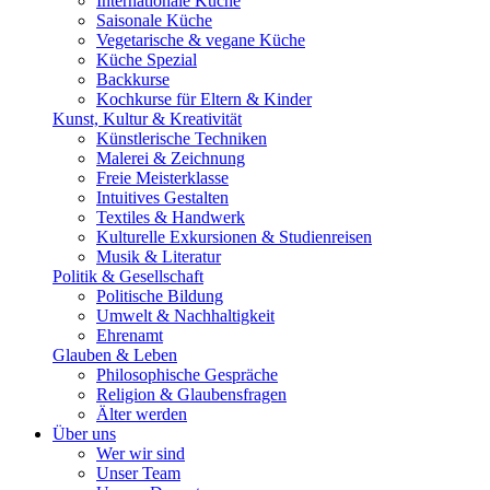
Internationale Küche
Saisonale Küche
Vegetarische & vegane Küche
Küche Spezial
Backkurse
Kochkurse für Eltern & Kinder
Kunst, Kultur & Kreativität
Künstlerische Techniken
Malerei & Zeichnung
Freie Meisterklasse
Intuitives Gestalten
Textiles & Handwerk
Kulturelle Exkursionen & Studienreisen
Musik & Literatur
Politik & Gesellschaft
Politische Bildung
Umwelt & Nachhaltigkeit
Ehrenamt
Glauben & Leben
Philosophische Gespräche
Religion & Glaubensfragen
Älter werden
Über uns
Wer wir sind
Unser Team