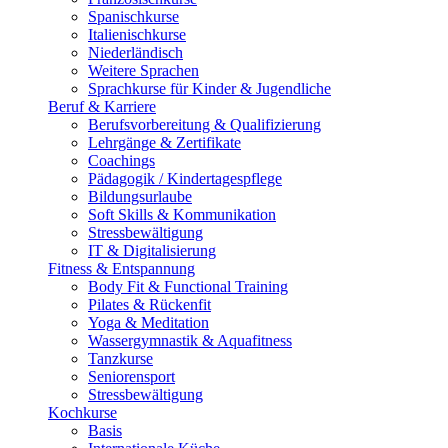
Spanischkurse
Italienischkurse
Niederländisch
Weitere Sprachen
Sprachkurse für Kinder & Jugendliche
Beruf & Karriere
Berufsvorbereitung & Qualifizierung
Lehrgänge & Zertifikate
Coachings
Pädagogik / Kindertagespflege
Bildungsurlaube
Soft Skills & Kommunikation
Stressbewältigung
IT & Digitalisierung
Fitness & Entspannung
Body Fit & Functional Training
Pilates & Rückenfit
Yoga & Meditation
Wassergymnastik & Aquafitness
Tanzkurse
Seniorensport
Stressbewältigung
Kochkurse
Basis