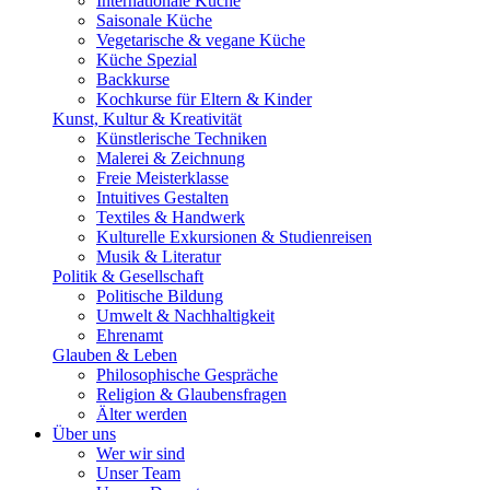
Internationale Küche
Saisonale Küche
Vegetarische & vegane Küche
Küche Spezial
Backkurse
Kochkurse für Eltern & Kinder
Kunst, Kultur & Kreativität
Künstlerische Techniken
Malerei & Zeichnung
Freie Meisterklasse
Intuitives Gestalten
Textiles & Handwerk
Kulturelle Exkursionen & Studienreisen
Musik & Literatur
Politik & Gesellschaft
Politische Bildung
Umwelt & Nachhaltigkeit
Ehrenamt
Glauben & Leben
Philosophische Gespräche
Religion & Glaubensfragen
Älter werden
Über uns
Wer wir sind
Unser Team