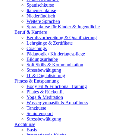
Spanischkurse
Italienischkurse
Niederländisch
Weitere Sprachen
Sprachkurse für Kinder & Jugendliche
Beruf & Karriere
Berufsvorbereitung & Qualifizierung
Lehrgänge & Zertifikate
Coachings
Pädagogik / Kindertagespflege
Bildungsurlaube
Soft Skills & Kommunikation
Stressbewältigung
IT & Digitalisierung
Fitness & Entspannung
Body Fit & Functional Training
Pilates & Rückenfit
Yoga & Meditation
Wassergymnastik & Aquafitness
Tanzkurse
Seniorensport
Stressbewältigung
Kochkurse
Basis