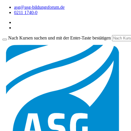
asg@asg-bildungsforum.de
0211 1740-0
Nach Kursen suchen und mit der Enter-Taste bestätigen