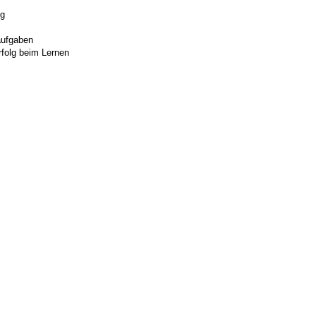
ng
aufgaben
rfolg beim Lernen