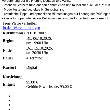
Vorbereitung auf die Prüfung Deutsch telc A2/B1
- intensive Vorbereitung auf den schriftlichen und mündlichen Teil der Prüfu
- Modelltests und gezieltes Prüfungstraining
- praktische Tipps und sprachliche Hilfestellungen zur Lösung der Prüfungs
- kleine Gruppe: intensivere Betreuung seitens der Dozenten/innen - mehr E
Freie Plätze verfügbar.
In den Warenkorb legen
Kursnummer
2601813007
Di.
, 06.10.2026,
Beginn
um 19:00 Uhr
Do.
, 15.10.2026,
Ende
um 20:30 Uhr
Dauer
4 Termine
Kursort
Digital
Kursleitung
95,00 €
Entgelt
Gebühr Erwachsene: 95,00 €