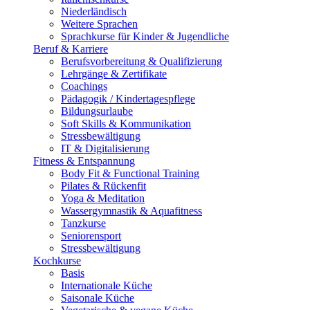
Niederländisch
Weitere Sprachen
Sprachkurse für Kinder & Jugendliche
Beruf & Karriere
Berufsvorbereitung & Qualifizierung
Lehrgänge & Zertifikate
Coachings
Pädagogik / Kindertagespflege
Bildungsurlaube
Soft Skills & Kommunikation
Stressbewältigung
IT & Digitalisierung
Fitness & Entspannung
Body Fit & Functional Training
Pilates & Rückenfit
Yoga & Meditation
Wassergymnastik & Aquafitness
Tanzkurse
Seniorensport
Stressbewältigung
Kochkurse
Basis
Internationale Küche
Saisonale Küche