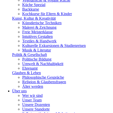
Vegetarische & vegane Küche
Küche Spezial
Backkurse
Kochkurse für Eltern & Kinder
Kunst, Kultur & Kreativität
Künstlerische Techniken
Malerei & Zeichnung
Freie Meisterklasse
Intuitives Gestalten
Textiles & Handwerk
Kulturelle Exkursionen & Studienreisen
Musik & Literatur
Politik & Gesellschaft
Politische Bildung
Umwelt & Nachhaltigkeit
Ehrenamt
Glauben & Leben
Philosophische Gespräche
Religion & Glaubensfragen
Älter werden
Über uns
Wer wir sind
Unser Team
Unsere Dozenten
Unsere Standorte