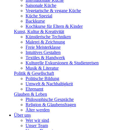
Internationale Küche
Saisonale Küche
Vegetarische & vegane Küche
Küche Spezial
Backkurse
Kochkurse für Eltern & Kinder
Kunst, Kultur & Kreativität
Künstlerische Techniken
Malerei & Zeichnung
Freie Meisterklasse
Intuitives Gestalten
Textiles & Handwerk
Kulturelle Exkursionen & Studienreisen
Musik & Literatur
Politik & Gesellschaft
Politische Bildung
Umwelt & Nachhaltigkeit
Ehrenamt
Glauben & Leben
Philosophische Gespräche
Religion & Glaubensfragen
Älter werden
Über uns
Wer wir sind
Unser Team