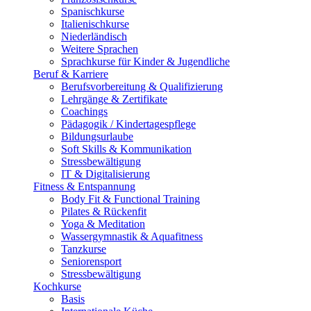
Spanischkurse
Italienischkurse
Niederländisch
Weitere Sprachen
Sprachkurse für Kinder & Jugendliche
Beruf & Karriere
Berufsvorbereitung & Qualifizierung
Lehrgänge & Zertifikate
Coachings
Pädagogik / Kindertagespflege
Bildungsurlaube
Soft Skills & Kommunikation
Stressbewältigung
IT & Digitalisierung
Fitness & Entspannung
Body Fit & Functional Training
Pilates & Rückenfit
Yoga & Meditation
Wassergymnastik & Aquafitness
Tanzkurse
Seniorensport
Stressbewältigung
Kochkurse
Basis