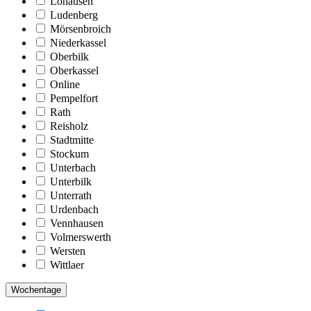
Lohausen
Ludenberg
Mörsenbroich
Niederkassel
Oberbilk
Oberkassel
Online
Pempelfort
Rath
Reisholz
Stadtmitte
Stockum
Unterbach
Unterbilk
Unterrath
Urdenbach
Vennhausen
Volmerswerth
Wersten
Wittlaer
Wochentage