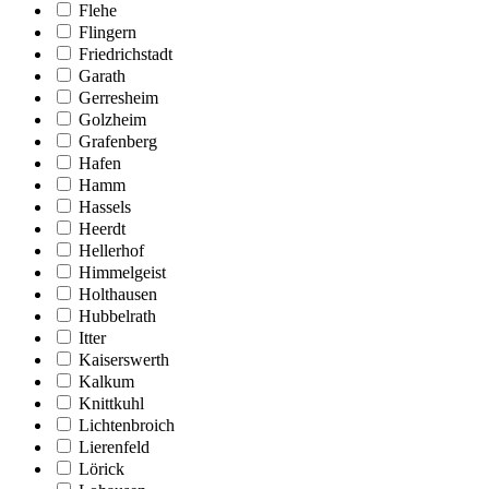
Flehe
Flingern
Friedrichstadt
Garath
Gerresheim
Golzheim
Grafenberg
Hafen
Hamm
Hassels
Heerdt
Hellerhof
Himmelgeist
Holthausen
Hubbelrath
Itter
Kaiserswerth
Kalkum
Knittkuhl
Lichtenbroich
Lierenfeld
Lörick