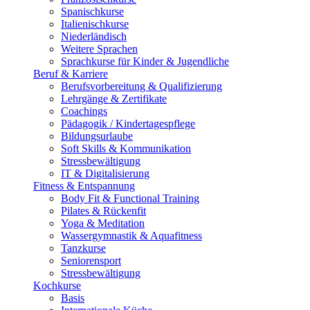
Spanischkurse
Italienischkurse
Niederländisch
Weitere Sprachen
Sprachkurse für Kinder & Jugendliche
Beruf & Karriere
Berufsvorbereitung & Qualifizierung
Lehrgänge & Zertifikate
Coachings
Pädagogik / Kindertagespflege
Bildungsurlaube
Soft Skills & Kommunikation
Stressbewältigung
IT & Digitalisierung
Fitness & Entspannung
Body Fit & Functional Training
Pilates & Rückenfit
Yoga & Meditation
Wassergymnastik & Aquafitness
Tanzkurse
Seniorensport
Stressbewältigung
Kochkurse
Basis