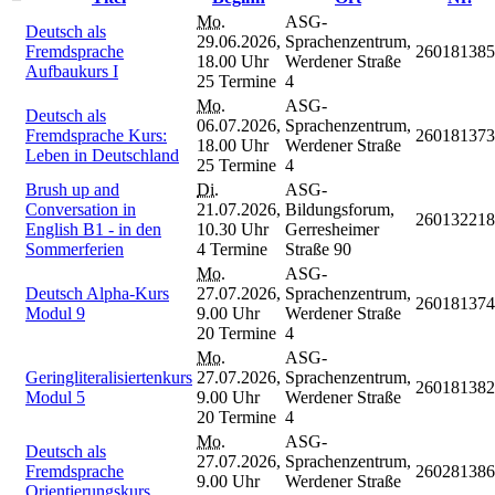
Mo.
ASG-
Deutsch als
29.06.2026,
Sprachenzentrum,
Fremdsprache
260181385
18.00 Uhr
Werdener Straße
Aufbaukurs I
25 Termine
4
Mo.
ASG-
Deutsch als
06.07.2026,
Sprachenzentrum,
Fremdsprache Kurs:
260181373
18.00 Uhr
Werdener Straße
Leben in Deutschland
25 Termine
4
Brush up and
Di.
ASG-
Conversation in
21.07.2026,
Bildungsforum,
260132218
English B1 - in den
10.30 Uhr
Gerresheimer
Sommerferien
4 Termine
Straße 90
Mo.
ASG-
Deutsch Alpha-Kurs
27.07.2026,
Sprachenzentrum,
260181374
Modul 9
9.00 Uhr
Werdener Straße
20 Termine
4
Mo.
ASG-
Geringliteralisiertenkurs
27.07.2026,
Sprachenzentrum,
260181382
Modul 5
9.00 Uhr
Werdener Straße
20 Termine
4
Mo.
ASG-
Deutsch als
27.07.2026,
Sprachenzentrum,
Fremdsprache
260281386
9.00 Uhr
Werdener Straße
Orientierungskurs