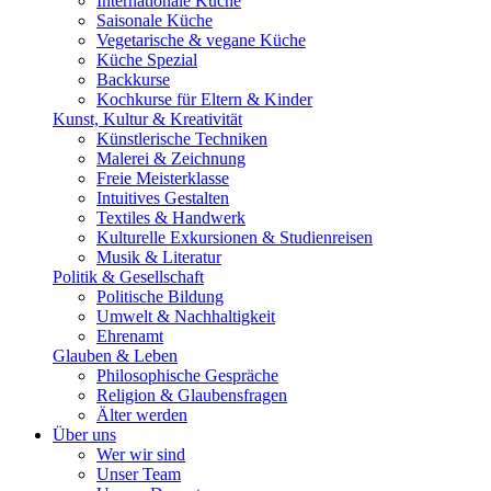
Internationale Küche
Saisonale Küche
Vegetarische & vegane Küche
Küche Spezial
Backkurse
Kochkurse für Eltern & Kinder
Kunst, Kultur & Kreativität
Künstlerische Techniken
Malerei & Zeichnung
Freie Meisterklasse
Intuitives Gestalten
Textiles & Handwerk
Kulturelle Exkursionen & Studienreisen
Musik & Literatur
Politik & Gesellschaft
Politische Bildung
Umwelt & Nachhaltigkeit
Ehrenamt
Glauben & Leben
Philosophische Gespräche
Religion & Glaubensfragen
Älter werden
Über uns
Wer wir sind
Unser Team