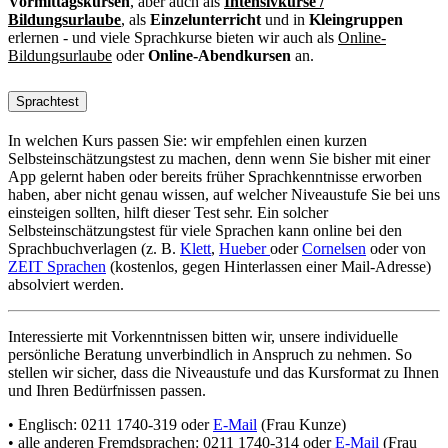
Vormittagskursen
, aber auch als
Intensivkurse /
Bildungsurlaube
, als
Einzelunterricht
und in
Kleingruppen
erlernen - und viele Sprachkurse bieten wir auch als
Online-
Bildungsurlaube
oder
Online-Abendkursen
an.
Sprachtest
In welchen Kurs passen Sie: wir empfehlen einen kurzen
Selbsteinschätzungstest zu machen, denn wenn Sie bisher mit einer
App gelernt haben oder bereits früher Sprachkenntnisse erworben
haben, aber nicht genau wissen, auf welcher Niveaustufe Sie bei uns
einsteigen sollten, hilft dieser Test sehr. Ein solcher
Selbsteinschätzungstest für viele Sprachen kann online bei den
Sprachbuchverlagen (z. B.
Klett
,
Hueber
oder
Cornelsen
oder von
ZEIT Sprachen
(kostenlos, gegen Hinterlassen einer Mail-Adresse)
absolviert werden.
Interessierte mit Vorkenntnissen bitten wir, unsere individuelle
persönliche Beratung unverbindlich in Anspruch zu nehmen. So
stellen wir sicher, dass die Niveaustufe und das Kursformat zu Ihnen
und Ihren Bedürfnissen passen.
• Englisch: 0211 1740-319 oder
E-Mail
(Frau Kunze)
• alle anderen Fremdsprachen: 0211 1740-314 oder
E-Mail
(Frau