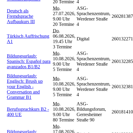
20 Termine
4
Mo.
ASG-
Deutsch als
27.07.2026,
Sprachenzentrum,
Fremdsprache
260281387
9.00 Uhr
Werdener Straße
Aufbaukurs III
20 Termine
4
Do.
Türkisch Auffrischung
06.08.2026,
Digital
260132271
A1
19.45 Uhr
3 Termine
Mo.
ASG-
Bildungsurlaub:
10.08.2026,
Sprachenzentrum,
Spanisch: Español para
260132285
9.00 Uhr
Werdener Straße
avanzados B1/B2
5 Termine
4
Bildungsurlaub:
Mo.
ASG-
Englisch: Brush up
10.08.2026,
Sprachenzentrum,
your English -
260132381
9.00 Uhr
Werdener Straße
Conversation and
5 Termine
4
Grammar B1
Mo.
ASG-
Berufssprachkurs B2 -
10.08.2026,
Bildungsforum,
260181410
400 UE
9.00 Uhr
Gerresheimer
80 Termine
Straße 90
Mo.
Bildungsurlaub:
17.08.2026,