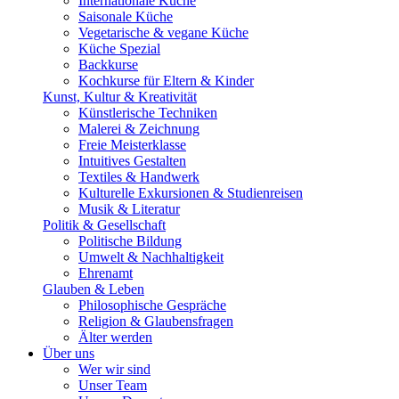
Internationale Küche
Saisonale Küche
Vegetarische & vegane Küche
Küche Spezial
Backkurse
Kochkurse für Eltern & Kinder
Kunst, Kultur & Kreativität
Künstlerische Techniken
Malerei & Zeichnung
Freie Meisterklasse
Intuitives Gestalten
Textiles & Handwerk
Kulturelle Exkursionen & Studienreisen
Musik & Literatur
Politik & Gesellschaft
Politische Bildung
Umwelt & Nachhaltigkeit
Ehrenamt
Glauben & Leben
Philosophische Gespräche
Religion & Glaubensfragen
Älter werden
Über uns
Wer wir sind
Unser Team