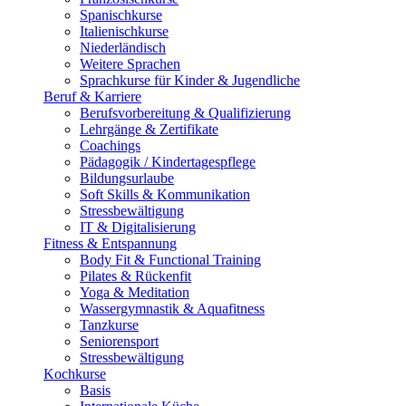
Spanischkurse
Italienischkurse
Niederländisch
Weitere Sprachen
Sprachkurse für Kinder & Jugendliche
Beruf & Karriere
Berufsvorbereitung & Qualifizierung
Lehrgänge & Zertifikate
Coachings
Pädagogik / Kindertagespflege
Bildungsurlaube
Soft Skills & Kommunikation
Stressbewältigung
IT & Digitalisierung
Fitness & Entspannung
Body Fit & Functional Training
Pilates & Rückenfit
Yoga & Meditation
Wassergymnastik & Aquafitness
Tanzkurse
Seniorensport
Stressbewältigung
Kochkurse
Basis