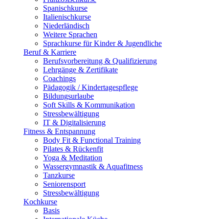
Spanischkurse
Italienischkurse
Niederländisch
Weitere Sprachen
Sprachkurse für Kinder & Jugendliche
Beruf & Karriere
Berufsvorbereitung & Qualifizierung
Lehrgänge & Zertifikate
Coachings
Pädagogik / Kindertagespflege
Bildungsurlaube
Soft Skills & Kommunikation
Stressbewältigung
IT & Digitalisierung
Fitness & Entspannung
Body Fit & Functional Training
Pilates & Rückenfit
Yoga & Meditation
Wassergymnastik & Aquafitness
Tanzkurse
Seniorensport
Stressbewältigung
Kochkurse
Basis