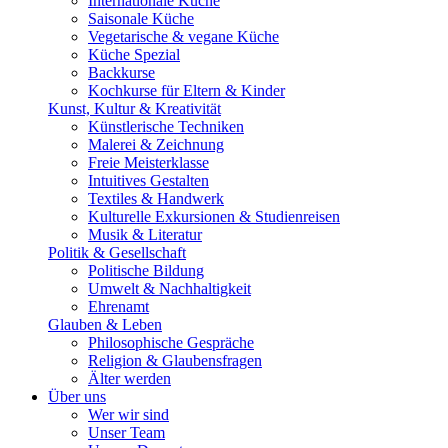
Internationale Küche
Saisonale Küche
Vegetarische & vegane Küche
Küche Spezial
Backkurse
Kochkurse für Eltern & Kinder
Kunst, Kultur & Kreativität
Künstlerische Techniken
Malerei & Zeichnung
Freie Meisterklasse
Intuitives Gestalten
Textiles & Handwerk
Kulturelle Exkursionen & Studienreisen
Musik & Literatur
Politik & Gesellschaft
Politische Bildung
Umwelt & Nachhaltigkeit
Ehrenamt
Glauben & Leben
Philosophische Gespräche
Religion & Glaubensfragen
Älter werden
Über uns
Wer wir sind
Unser Team