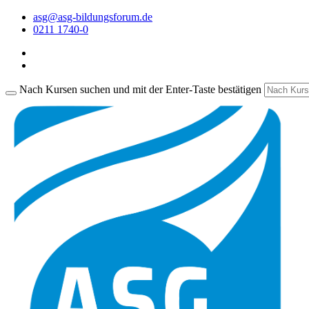
asg@asg-bildungsforum.de
0211 1740-0
Nach Kursen suchen und mit der Enter-Taste bestätigen