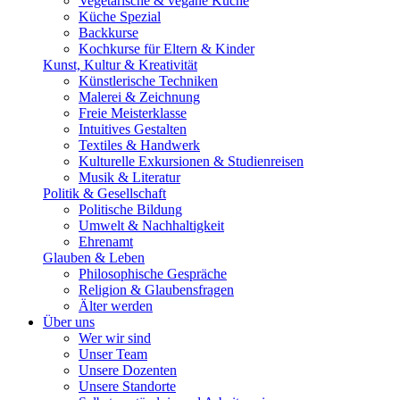
Vegetarische & vegane Küche
Küche Spezial
Backkurse
Kochkurse für Eltern & Kinder
Kunst, Kultur & Kreativität
Künstlerische Techniken
Malerei & Zeichnung
Freie Meisterklasse
Intuitives Gestalten
Textiles & Handwerk
Kulturelle Exkursionen & Studienreisen
Musik & Literatur
Politik & Gesellschaft
Politische Bildung
Umwelt & Nachhaltigkeit
Ehrenamt
Glauben & Leben
Philosophische Gespräche
Religion & Glaubensfragen
Älter werden
Über uns
Wer wir sind
Unser Team
Unsere Dozenten
Unsere Standorte