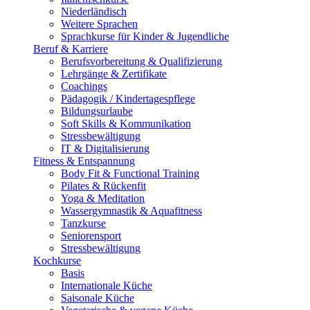
Niederländisch
Weitere Sprachen
Sprachkurse für Kinder & Jugendliche
Beruf & Karriere
Berufsvorbereitung & Qualifizierung
Lehrgänge & Zertifikate
Coachings
Pädagogik / Kindertagespflege
Bildungsurlaube
Soft Skills & Kommunikation
Stressbewältigung
IT & Digitalisierung
Fitness & Entspannung
Body Fit & Functional Training
Pilates & Rückenfit
Yoga & Meditation
Wassergymnastik & Aquafitness
Tanzkurse
Seniorensport
Stressbewältigung
Kochkurse
Basis
Internationale Küche
Saisonale Küche