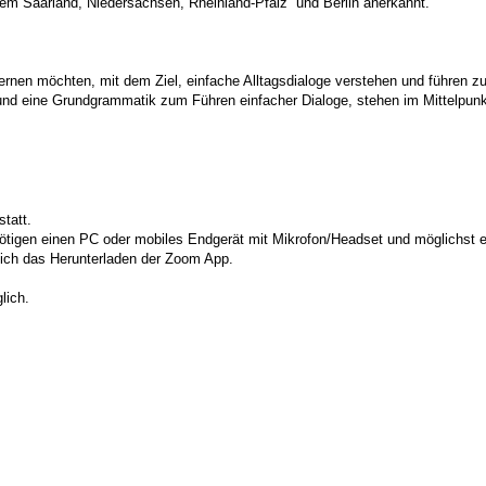
em Saarland, Niedersachsen, Rheinland-Pfalz und Berlin anerkannt.
ernen möchten, mit dem Ziel, einfache Alltagsdialoge verstehen und führen 
und eine Grundgrammatik zum Führen einfacher Dialoge, stehen im Mittelpun
tatt.
tigen einen PC oder mobiles Endgerät mit Mikrofon/Headset und möglichst e
sich das Herunterladen der Zoom App.
lich.