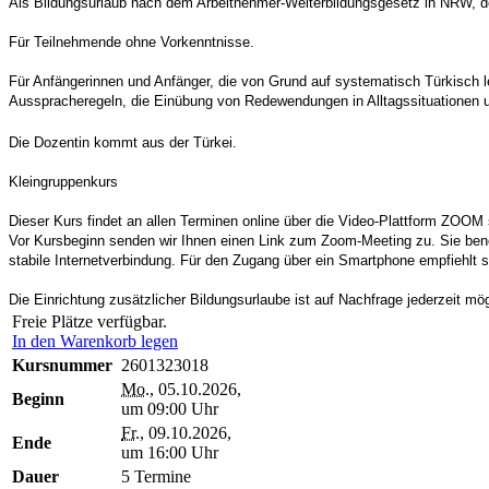
Als Bildungsurlaub nach dem Arbeitnehmer-Weiterbildungsgesetz in NRW, d
Für Teilnehmende ohne Vorkenntnisse.
Für Anfängerinnen und Anfänger, die von Grund auf systematisch Türkisch l
Ausspracheregeln, die Einübung von Redewendungen in Alltagssituationen 
Die Dozentin kommt aus der Türkei.
Kleingruppenkurs
Dieser Kurs findet an allen Terminen online über die Video-Plattform ZOOM s
Vor Kursbeginn senden wir Ihnen einen Link zum Zoom-Meeting zu. Sie benö
stabile Internetverbindung. Für den Zugang über ein Smartphone empfiehlt 
Die Einrichtung zusätzlicher Bildungsurlaube ist auf Nachfrage jederzeit mög
Freie Plätze verfügbar.
In den Warenkorb legen
Kursnummer
2601323018
Mo.
, 05.10.2026,
Beginn
um 09:00 Uhr
Fr.
, 09.10.2026,
Ende
um 16:00 Uhr
Dauer
5 Termine