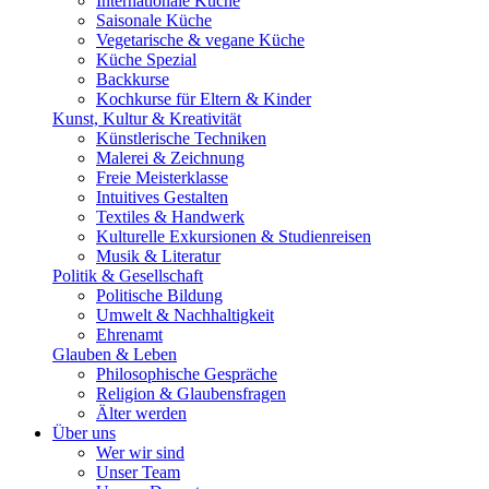
Internationale Küche
Saisonale Küche
Vegetarische & vegane Küche
Küche Spezial
Backkurse
Kochkurse für Eltern & Kinder
Kunst, Kultur & Kreativität
Künstlerische Techniken
Malerei & Zeichnung
Freie Meisterklasse
Intuitives Gestalten
Textiles & Handwerk
Kulturelle Exkursionen & Studienreisen
Musik & Literatur
Politik & Gesellschaft
Politische Bildung
Umwelt & Nachhaltigkeit
Ehrenamt
Glauben & Leben
Philosophische Gespräche
Religion & Glaubensfragen
Älter werden
Über uns
Wer wir sind
Unser Team