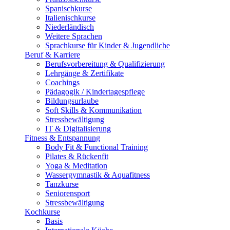
Spanischkurse
Italienischkurse
Niederländisch
Weitere Sprachen
Sprachkurse für Kinder & Jugendliche
Beruf & Karriere
Berufsvorbereitung & Qualifizierung
Lehrgänge & Zertifikate
Coachings
Pädagogik / Kindertagespflege
Bildungsurlaube
Soft Skills & Kommunikation
Stressbewältigung
IT & Digitalisierung
Fitness & Entspannung
Body Fit & Functional Training
Pilates & Rückenfit
Yoga & Meditation
Wassergymnastik & Aquafitness
Tanzkurse
Seniorensport
Stressbewältigung
Kochkurse
Basis