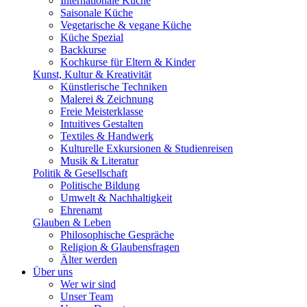
Internationale Küche
Saisonale Küche
Vegetarische & vegane Küche
Küche Spezial
Backkurse
Kochkurse für Eltern & Kinder
Kunst, Kultur & Kreativität
Künstlerische Techniken
Malerei & Zeichnung
Freie Meisterklasse
Intuitives Gestalten
Textiles & Handwerk
Kulturelle Exkursionen & Studienreisen
Musik & Literatur
Politik & Gesellschaft
Politische Bildung
Umwelt & Nachhaltigkeit
Ehrenamt
Glauben & Leben
Philosophische Gespräche
Religion & Glaubensfragen
Älter werden
Über uns
Wer wir sind
Unser Team