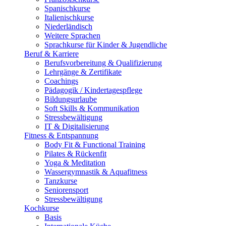
Spanischkurse
Italienischkurse
Niederländisch
Weitere Sprachen
Sprachkurse für Kinder & Jugendliche
Beruf & Karriere
Berufsvorbereitung & Qualifizierung
Lehrgänge & Zertifikate
Coachings
Pädagogik / Kindertagespflege
Bildungsurlaube
Soft Skills & Kommunikation
Stressbewältigung
IT & Digitalisierung
Fitness & Entspannung
Body Fit & Functional Training
Pilates & Rückenfit
Yoga & Meditation
Wassergymnastik & Aquafitness
Tanzkurse
Seniorensport
Stressbewältigung
Kochkurse
Basis