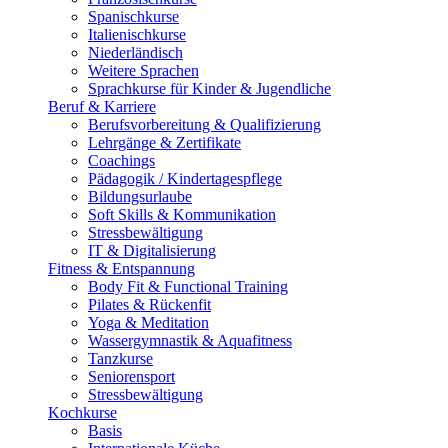
Spanischkurse
Italienischkurse
Niederländisch
Weitere Sprachen
Sprachkurse für Kinder & Jugendliche
Beruf & Karriere
Berufsvorbereitung & Qualifizierung
Lehrgänge & Zertifikate
Coachings
Pädagogik / Kindertagespflege
Bildungsurlaube
Soft Skills & Kommunikation
Stressbewältigung
IT & Digitalisierung
Fitness & Entspannung
Body Fit & Functional Training
Pilates & Rückenfit
Yoga & Meditation
Wassergymnastik & Aquafitness
Tanzkurse
Seniorensport
Stressbewältigung
Kochkurse
Basis