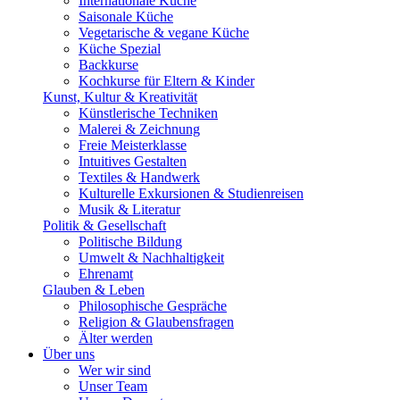
Internationale Küche
Saisonale Küche
Vegetarische & vegane Küche
Küche Spezial
Backkurse
Kochkurse für Eltern & Kinder
Kunst, Kultur & Kreativität
Künstlerische Techniken
Malerei & Zeichnung
Freie Meisterklasse
Intuitives Gestalten
Textiles & Handwerk
Kulturelle Exkursionen & Studienreisen
Musik & Literatur
Politik & Gesellschaft
Politische Bildung
Umwelt & Nachhaltigkeit
Ehrenamt
Glauben & Leben
Philosophische Gespräche
Religion & Glaubensfragen
Älter werden
Über uns
Wer wir sind
Unser Team