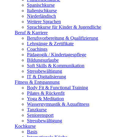
Spanischkurse
Italienischkurse
Niederländisch
Weitere Sprachen
Sprachkurse für Kinder & Jugendliche
Beruf & Karriere
Berufsvorbereitung & Qualifizierung
Lehrgänge & Zertifikate
Coachings
Pädagogik / Kindertagespflege
Bildungsurlaube
Soft Skills & Kommunikation
Stressbewältigung
IT & Digitalisierung
Fitness & Entspannung
Body Fit & Functional Training
Pilates & Rückenfit
Yoga & Meditation
Wassergymnastik & Aquafitness
Tanzkurse
Seniorensport
Stressbewältigung
Kochkurse
Basis