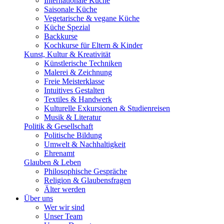
Internationale Küche
Saisonale Küche
Vegetarische & vegane Küche
Küche Spezial
Backkurse
Kochkurse für Eltern & Kinder
Kunst, Kultur & Kreativität
Künstlerische Techniken
Malerei & Zeichnung
Freie Meisterklasse
Intuitives Gestalten
Textiles & Handwerk
Kulturelle Exkursionen & Studienreisen
Musik & Literatur
Politik & Gesellschaft
Politische Bildung
Umwelt & Nachhaltigkeit
Ehrenamt
Glauben & Leben
Philosophische Gespräche
Religion & Glaubensfragen
Älter werden
Über uns
Wer wir sind
Unser Team