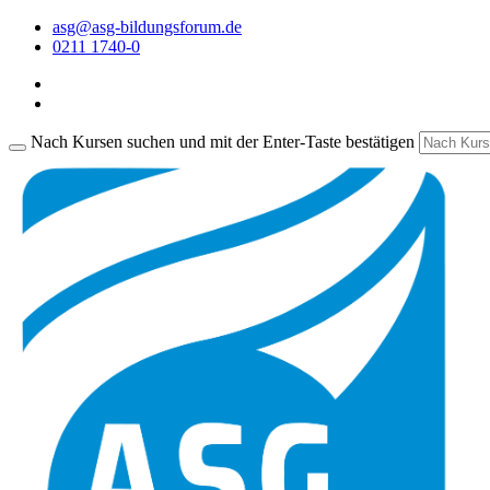
asg@asg-bildungsforum.de
0211 1740-0
Nach Kursen suchen und mit der Enter-Taste bestätigen