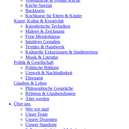
Vegetarische & vegane Küche
Küche Spezial
Backkurse
Kochkurse für Eltern & Kinder
Kunst, Kultur & Kreativität
Künstlerische Techniken
Malerei & Zeichnung
Freie Meisterklasse
Intuitives Gestalten
Textiles & Handwerk
Kulturelle Exkursionen & Studienreisen
Musik & Literatur
Politik & Gesellschaft
Politische Bildung
Umwelt & Nachhaltigkeit
Ehrenamt
Glauben & Leben
Philosophische Gespräche
Religion & Glaubensfragen
Älter werden
Über uns
Wer wir sind
Unser Team
Unsere Dozenten
Unsere Standorte