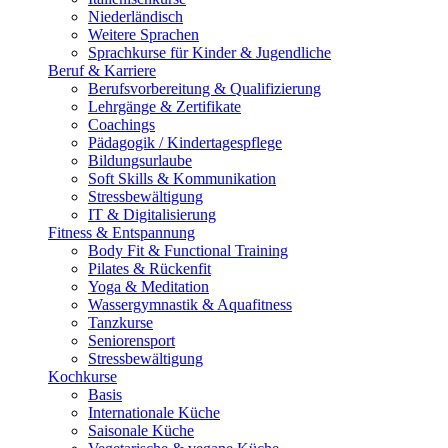
Niederländisch
Weitere Sprachen
Sprachkurse für Kinder & Jugendliche
Beruf & Karriere
Berufsvorbereitung & Qualifizierung
Lehrgänge & Zertifikate
Coachings
Pädagogik / Kindertagespflege
Bildungsurlaube
Soft Skills & Kommunikation
Stressbewältigung
IT & Digitalisierung
Fitness & Entspannung
Body Fit & Functional Training
Pilates & Rückenfit
Yoga & Meditation
Wassergymnastik & Aquafitness
Tanzkurse
Seniorensport
Stressbewältigung
Kochkurse
Basis
Internationale Küche
Saisonale Küche