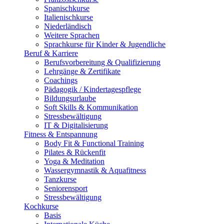
Spanischkurse
Italienischkurse
Niederländisch
Weitere Sprachen
Sprachkurse für Kinder & Jugendliche
Beruf & Karriere
Berufsvorbereitung & Qualifizierung
Lehrgänge & Zertifikate
Coachings
Pädagogik / Kindertagespflege
Bildungsurlaube
Soft Skills & Kommunikation
Stressbewältigung
IT & Digitalisierung
Fitness & Entspannung
Body Fit & Functional Training
Pilates & Rückenfit
Yoga & Meditation
Wassergymnastik & Aquafitness
Tanzkurse
Seniorensport
Stressbewältigung
Kochkurse
Basis