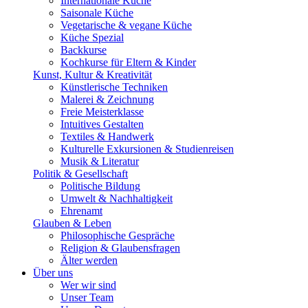
Internationale Küche
Saisonale Küche
Vegetarische & vegane Küche
Küche Spezial
Backkurse
Kochkurse für Eltern & Kinder
Kunst, Kultur & Kreativität
Künstlerische Techniken
Malerei & Zeichnung
Freie Meisterklasse
Intuitives Gestalten
Textiles & Handwerk
Kulturelle Exkursionen & Studienreisen
Musik & Literatur
Politik & Gesellschaft
Politische Bildung
Umwelt & Nachhaltigkeit
Ehrenamt
Glauben & Leben
Philosophische Gespräche
Religion & Glaubensfragen
Älter werden
Über uns
Wer wir sind
Unser Team