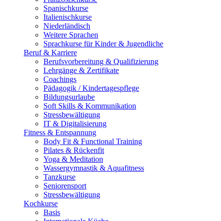
Spanischkurse
Italienischkurse
Niederländisch
Weitere Sprachen
Sprachkurse für Kinder & Jugendliche
Beruf & Karriere
Berufsvorbereitung & Qualifizierung
Lehrgänge & Zertifikate
Coachings
Pädagogik / Kindertagespflege
Bildungsurlaube
Soft Skills & Kommunikation
Stressbewältigung
IT & Digitalisierung
Fitness & Entspannung
Body Fit & Functional Training
Pilates & Rückenfit
Yoga & Meditation
Wassergymnastik & Aquafitness
Tanzkurse
Seniorensport
Stressbewältigung
Kochkurse
Basis