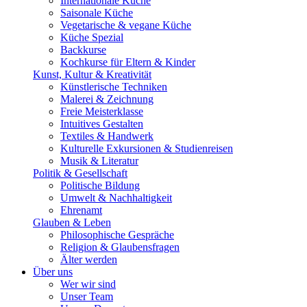
Internationale Küche
Saisonale Küche
Vegetarische & vegane Küche
Küche Spezial
Backkurse
Kochkurse für Eltern & Kinder
Kunst, Kultur & Kreativität
Künstlerische Techniken
Malerei & Zeichnung
Freie Meisterklasse
Intuitives Gestalten
Textiles & Handwerk
Kulturelle Exkursionen & Studienreisen
Musik & Literatur
Politik & Gesellschaft
Politische Bildung
Umwelt & Nachhaltigkeit
Ehrenamt
Glauben & Leben
Philosophische Gespräche
Religion & Glaubensfragen
Älter werden
Über uns
Wer wir sind
Unser Team