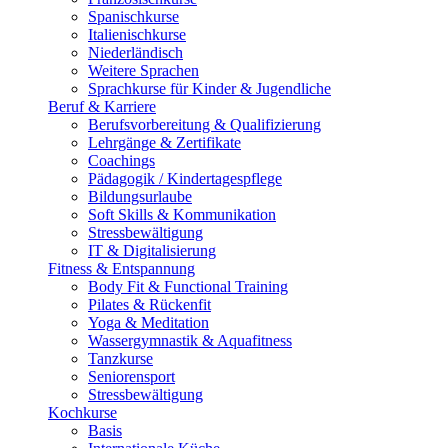
Spanischkurse
Italienischkurse
Niederländisch
Weitere Sprachen
Sprachkurse für Kinder & Jugendliche
Beruf & Karriere
Berufsvorbereitung & Qualifizierung
Lehrgänge & Zertifikate
Coachings
Pädagogik / Kindertagespflege
Bildungsurlaube
Soft Skills & Kommunikation
Stressbewältigung
IT & Digitalisierung
Fitness & Entspannung
Body Fit & Functional Training
Pilates & Rückenfit
Yoga & Meditation
Wassergymnastik & Aquafitness
Tanzkurse
Seniorensport
Stressbewältigung
Kochkurse
Basis