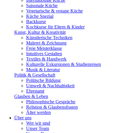
Internationale Küche
Saisonale Küche
Vegetarische & vegane Küche
Küche Spezial
Backkurse
Kochkurse für Eltern & Kinder
Kunst, Kultur & Kreativität
Künstlerische Techniken
Malerei & Zeichnung
Freie Meisterklasse
Intuitives Gestalten
Textiles & Handwerk
Kulturelle Exkursionen & Studienreisen
Musik & Literatur
Politik & Gesellschaft
Politische Bildung
Umwelt & Nachhaltigkeit
Ehrenamt
Glauben & Leben
Philosophische Gespräche
Religion & Glaubensfragen
Älter werden
Über uns
Wer wir sind
Unser Team