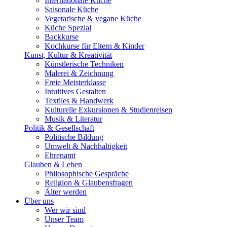
Internationale Küche
Saisonale Küche
Vegetarische & vegane Küche
Küche Spezial
Backkurse
Kochkurse für Eltern & Kinder
Kunst, Kultur & Kreativität
Künstlerische Techniken
Malerei & Zeichnung
Freie Meisterklasse
Intuitives Gestalten
Textiles & Handwerk
Kulturelle Exkursionen & Studienreisen
Musik & Literatur
Politik & Gesellschaft
Politische Bildung
Umwelt & Nachhaltigkeit
Ehrenamt
Glauben & Leben
Philosophische Gespräche
Religion & Glaubensfragen
Älter werden
Über uns
Wer wir sind
Unser Team