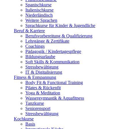
Spanischkurse
Italienischkurse
Niederländisch
Weitere Sprachen
Sprachkurse für Kinder & Jugendliche
Beruf & Karriere
Berufsvorbereitung & Qualifizierung
Lehrgänge & Zertifikate
Coachings
Pädagogik / Kindertagespflege
Bildungsurlaube
Soft Skills & Kommunikation
Stressbewältigung
IT & Digitalisierung
Fitness & Entspannung
Body Fit & Functional Training
Pilates & Rückenfit
Yoga & Meditation
Wassergymnastik & Aquafitness
Tanzkurse
Seniorensport
Stressbewältigung
Kochkurse
Basis